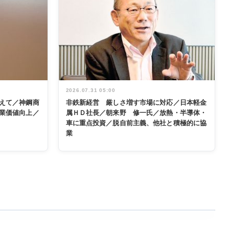
2026.07.31 05:00
えて／神鋼商
非鉄新経営 厳しさ増す市場に対応／日本軽金
業価値向上／
属ＨＤ社長／朝来野 修一氏／放熱・半導体・
車に重点投資／脱自前主義、他社と積極的に協
業