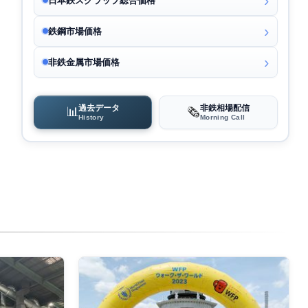
日本鉄スクラップ総合価格
鉄鋼市場価格
非鉄金属市場価格
過去データ
非鉄相場配信
📊
🗞️
History
Morning Call