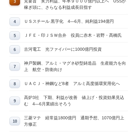
見要旨 実力利益、年率９０００億円以上へ USSが
稼ぎ頭に、さらなる利益成長目指す
ＵＳスチール 黒字化 4―6月、純利益194億円
ＪＦＥ・印ＪＳＷ合弁 役員に赤木・岩野・髙橋氏
古河電工 光ファイバーに1000億円投資
神戸製鋼、アルミ・マグネ砂型鋳造品 生産能力を向
上 航空・防衛向け
ＵＡＣＪ・神鋼など8者 アルミ高度循環実用化へ
高炉3社 下期、利益が改善 値上げ・投資効果見込
む 4―6月業績出そろう
三菱マテ 経常益1800億円 通期予想、1070億円上
方修正