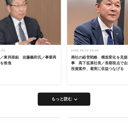
5:00
2026.08.03 05:00
く／東邦亜鉛 佐藤義和氏／事業再
商社の経営戦略 構造変化を見据
革を推進
事 髙下拡展社長／長期視点で企
投資案件、着実に収益つなげる
もっと読む
RECYCLING