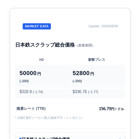
Update: 2026/08/06
MARKET DATA
日本鉄スクラップ総合価格
（産業新聞）
H2
新断プレス
50000
52800
円
円
(-200)
(-200)
$318.9
$336.76
(-1.74)
(-1.77)
156.79
換算レート (TTB)
円 / ドル
* 3地区電炉メーカー購入価格平均（トン当たり）