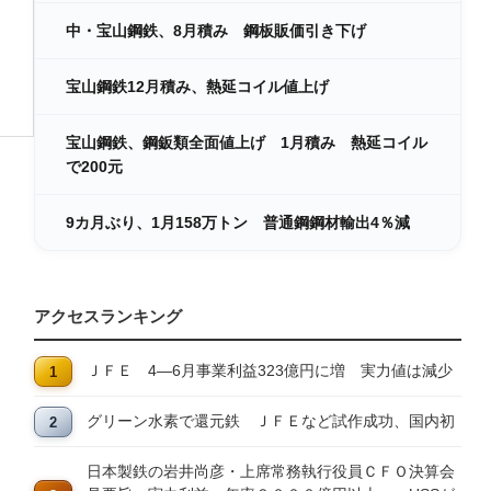
中・宝山鋼鉄、8月積み 鋼板販価引き下げ
宝山鋼鉄12月積み、熱延コイル値上げ
宝山鋼鉄、鋼鈑類全面値上げ 1月積み 熱延コイル
で200元
9カ月ぶり、1月158万トン 普通鋼鋼材輸出4％減
アクセスランキング
ＪＦＥ 4―6月事業利益323億円に増 実力値は減少
グリーン水素で還元鉄 ＪＦＥなど試作成功、国内初
日本製鉄の岩井尚彦・上席常務執行役員ＣＦＯ決算会