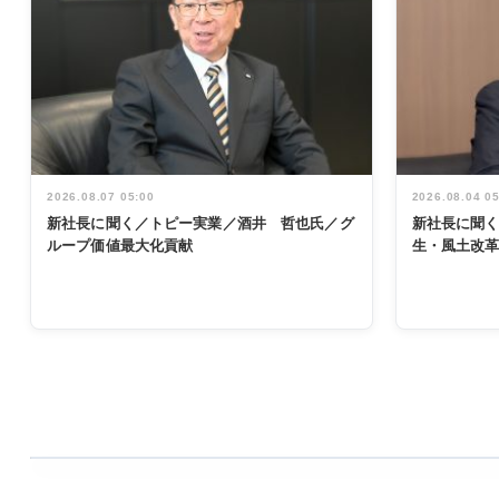
2026.08.07 05:00
2026.08.04 0
新社長に聞く／トピー実業／酒井 哲也氏／グ
新社長に聞
ループ価値最大化貢献
生・風土改
WORKING