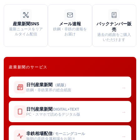
産業新聞SNS
メール速報
バックナンバー販
最新ニュースをリア
鉄鋼・非鉄の速報を
売
ルタイム配信
お届け
過去の紙面をご購入
いただけます
産業新聞のサービス
日刊産業新聞
（紙版）
→
鉄鋼・非鉄業界の総合紙面
日刊産業新聞
DIGITAL+TEXT
→
PC・スマホで読めるデジタル版
非鉄相場配信
/ モーニングコール
→
毎朝の非鉄金属相場をお届け