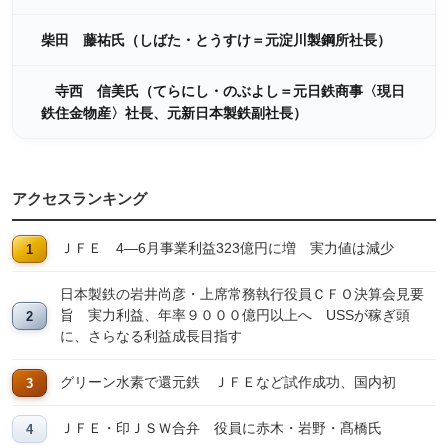
柴田 藤祐氏（しばた・とうすけ＝元淀川製鋼所社長）
寺西 信美氏（てらにし・のぶよし＝元日鉄商事〈現日
鉄住金物産〉社長、元新日本製鉄副社長）
アクセスランキング
ＪＦＥ 4―6月事業利益323億円に増 実力値は減少
日本製鉄の岩井尚彦・上席常務執行役員ＣＦＯ決算会見要
旨 実力利益、年率９０００億円以上へ USSが稼ぎ頭
に、さらなる利益成長目指す
グリーン水素で還元鉄 ＪＦＥなど試作成功、国内初
ＪＦＥ・印ＪＳＷ合弁 役員に赤木・岩野・髙橋氏