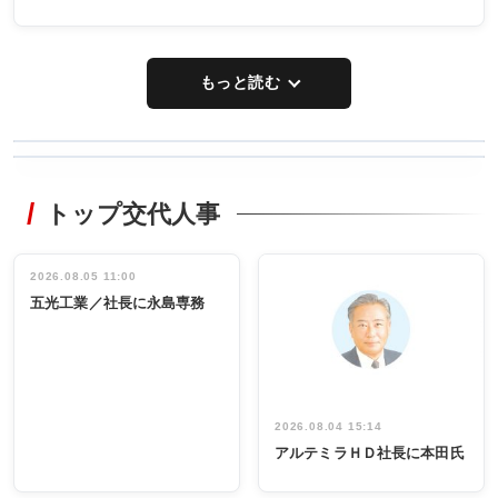
もっと読む
WORKING
RECYCLING
STYLE
トップ交代人事
タックトレー
非鉄業界で
ディング 創
働く／女性
立30周年記念
管理職編
祝う 業界関
インタビュ
2026.08.05 11:00
INTERVIEW
INTERVIEW
係者ら220人
ー／社内ア
五光工業／社長に永島専務
出席
イデア発掘
し形に
2026.08.04 15:14
アルテミラＨＤ社長に本田氏