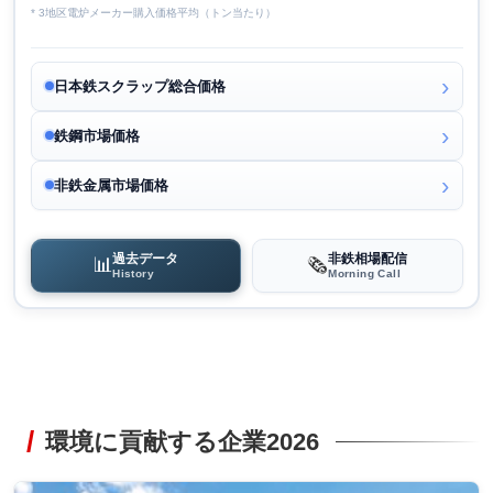
* 3地区電炉メーカー購入価格平均（トン当たり）
日本鉄スクラップ総合価格
鉄鋼市場価格
非鉄金属市場価格
過去データ
非鉄相場配信
📊
🗞️
History
Morning Call
環境に貢献する企業2026