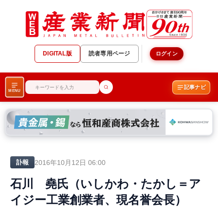
DIGITAL版
読者専用ページ
ログイン
記事ナビ
MENU
2016年10月12日 06:00
訃報
石川 堯氏（いしかわ・たかし＝ア
イジー工業創業者、現名誉会長）