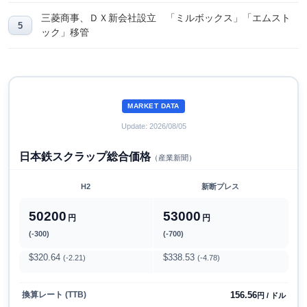
三菱商事、ＤＸ新会社設立 「ミルボックス」「エムスト
ック」移管
MARKET DATA
Update: 2026/08/05
日本鉄スクラップ総合価格
（産業新聞）
H2
新断プレス
50200
53000
円
円
(-300)
(-700)
$320.64
$338.53
(-2.21)
(-4.78)
156.56
換算レート (TTB)
円 / ドル