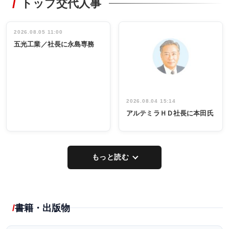
トップ交代人事
タックトレー
非鉄業界で
ディング 創
働く／女性
立30周年記念
管理職編
祝う 業界関
インタビュ
2026.08.05 11:00
INTERVIEW
INTERVIEW
係者ら220人
ー／社内ア
五光工業／社長に永島専務
出席
イデア発掘
し形に
2026.08.04 15:14
アルテミラＨＤ社長に本田氏
もっと読む
書籍・出版物