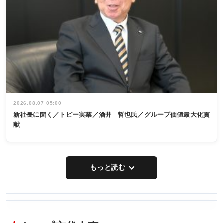
2026.08.07 05:00
新社長に聞く／トピー実業／酒井 哲也氏／グループ価値最大化貢
献
もっと読む
WORKING
RECYCLING
STYLE