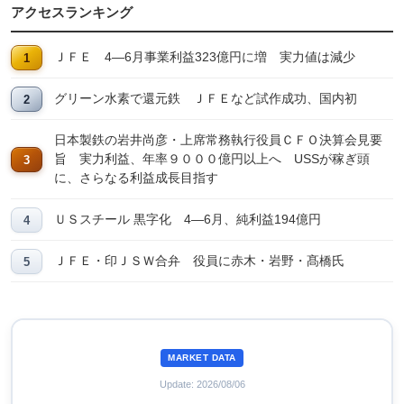
アクセスランキング
ＪＦＥ 4―6月事業利益323億円に増 実力値は減少
グリーン水素で還元鉄 ＪＦＥなど試作成功、国内初
日本製鉄の岩井尚彦・上席常務執行役員ＣＦＯ決算会見要
旨 実力利益、年率９０００億円以上へ USSが稼ぎ頭
に、さらなる利益成長目指す
ＵＳスチール 黒字化 4―6月、純利益194億円
ＪＦＥ・印ＪＳＷ合弁 役員に赤木・岩野・髙橋氏
MARKET DATA
Update: 2026/08/06