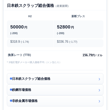
日本鉄スクラップ総合価格
（産業新聞）
H2
新断プレス
50000
52800
円
円
(-200)
(-200)
$318.9
$336.76
(-1.74)
(-1.77)
156.79
換算レート (TTB)
円 / ドル
* 3地区電炉メーカー購入価格平均（トン当たり）
日本鉄スクラップ総合価格
鉄鋼市場価格
非鉄金属市場価格