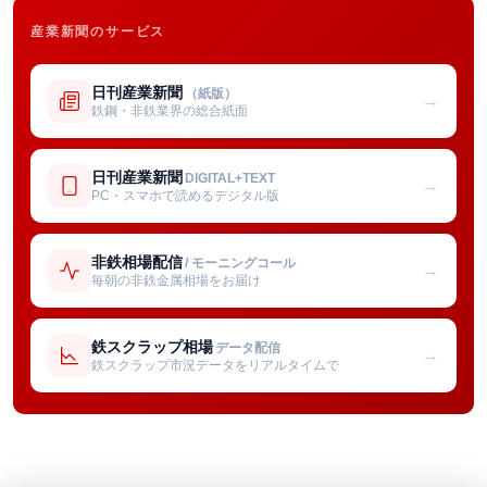
産業新聞のサービス
日刊産業新聞
（紙版）
→
鉄鋼・非鉄業界の総合紙面
日刊産業新聞
DIGITAL+TEXT
→
PC・スマホで読めるデジタル版
非鉄相場配信
/ モーニングコール
→
毎朝の非鉄金属相場をお届け
鉄スクラップ相場
データ配信
→
鉄スクラップ市況データをリアルタイムで