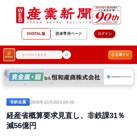
DIGITAL版
読者専用ページ
ログイン
記事ナビ
MENU
2009年10月20日 00:00
非鉄金属
経産省概算要求見直し、非鉄課31％
減56億円