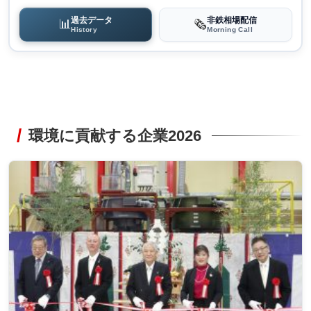
過去データ
非鉄相場配信
📊
🗞️
History
Morning Call
環境に貢献する企業2026