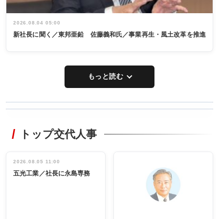
2026.08.04 05:00
新社長に聞く／東邦亜鉛 佐藤義和氏／事業再生・風土改革を推進
もっと読む
WORKING
RECYCLING
STYLE
トップ交代人事
タックトレー
非鉄業界で
ディング 創
働く／女性
立30周年記念
管理職編
祝う 業界関
インタビュ
2026.08.05 11:00
INTERVIEW
INTERVIEW
係者ら220人
ー／社内ア
五光工業／社長に永島専務
出席
イデア発掘
し形に