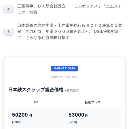
三菱商事、ＤＸ新会社設立 「ミルボックス」「エムスト
ック」移管
日本製鉄の岩井尚彦・上席常務執行役員ＣＦＯ決算会見要
旨 実力利益、年率９０００億円以上へ USSが稼ぎ頭
に、さらなる利益成長目指す
MARKET DATA
Update: 2026/08/05
日本鉄スクラップ総合価格
（産業新聞）
H2
新断プレス
50200
53000
円
円
(-300)
(-700)