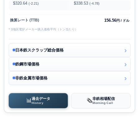
$320.64
$338.53
(-2.21)
(-4.78)
156.56
換算レート (TTB)
円 / ドル
* 3地区電炉メーカー購入価格平均（トン当たり）
日本鉄スクラップ総合価格
鉄鋼市場価格
非鉄金属市場価格
過去データ
非鉄相場配信
📊
🗞️
History
Morning Call