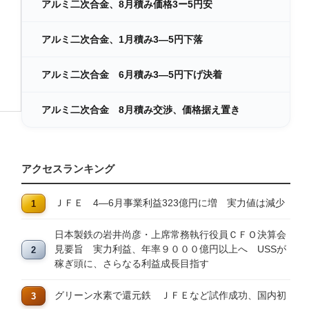
アルミ二次合金、8月積み価格3ー5円安
アルミ二次合金、1月積み3―5円下落
アルミ二次合金 6月積み3―5円下げ決着
アルミ二次合金 8月積み交渉、価格据え置き
アクセスランキング
ＪＦＥ 4―6月事業利益323億円に増 実力値は減少
日本製鉄の岩井尚彦・上席常務執行役員ＣＦＯ決算会
見要旨 実力利益、年率９０００億円以上へ USSが
稼ぎ頭に、さらなる利益成長目指す
グリーン水素で還元鉄 ＪＦＥなど試作成功、国内初