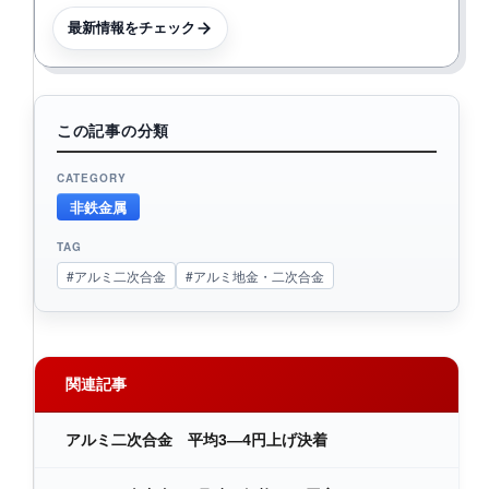
最新情報をチェック
この記事の分類
CATEGORY
非鉄金属
TAG
#アルミ二次合金
#アルミ地金・二次合金
関連記事
アルミ二次合金 平均3―4円上げ決着