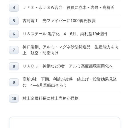
ＪＦＥ・印ＪＳＷ合弁 役員に赤木・岩野・髙橋氏
古河電工 光ファイバーに1000億円投資
ＵＳスチール 黒字化 4―6月、純利益194億円
神戸製鋼、アルミ・マグネ砂型鋳造品 生産能力を向
上 航空・防衛向け
ＵＡＣＪ・神鋼など8者 アルミ高度循環実用化へ
高炉3社 下期、利益が改善 値上げ・投資効果見込
む 4―6月業績出そろう
村上金属社長に村上専務が昇格