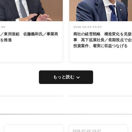
5:00
2026.08.03 05:00
く／東邦亜鉛 佐藤義和氏／事業再
商社の経営戦略 構造変化を見据
革を推進
事 髙下拡展社長／長期視点で企
投資案件、着実に収益つなげる
もっと読む
RECYCLING
タックトレー
ディング 創
立30周年記
INTERVIEW
念祝う 業界
2026.07.28 14:37