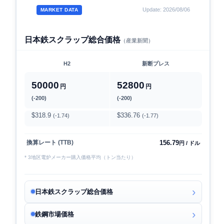
Update: 2026/08/06
MARKET DATA
日本鉄スクラップ総合価格
（産業新聞）
H2
新断プレス
50000
52800
円
円
(-200)
(-200)
$318.9
$336.76
(-1.74)
(-1.77)
156.79
換算レート (TTB)
円 / ドル
* 3地区電炉メーカー購入価格平均（トン当たり）
日本鉄スクラップ総合価格
鉄鋼市場価格