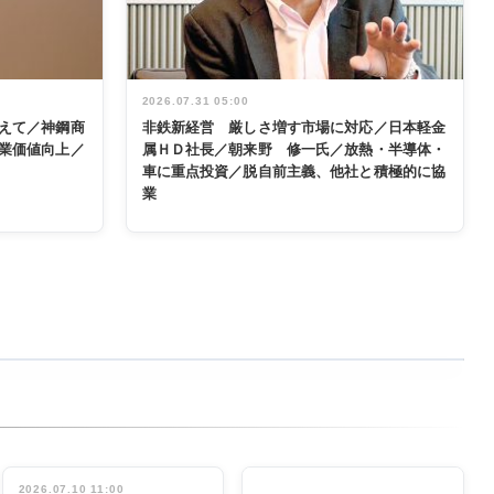
2026.07.31 05:00
えて／神鋼商
非鉄新経営 厳しさ増す市場に対応／日本軽金
業価値向上／
属ＨＤ社長／朝来野 修一氏／放熱・半導体・
車に重点投資／脱自前主義、他社と積極的に協
業
2026.07.10 11:00