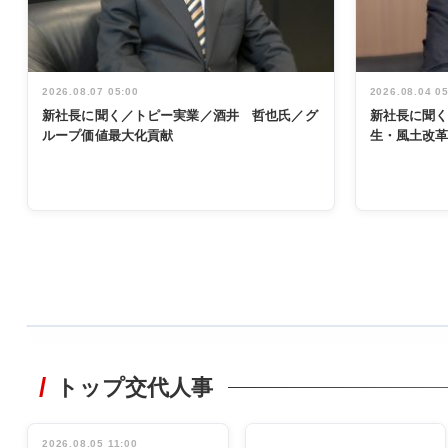
2026.08.07 05:00
2026.08.04 0
新社長に聞く／トピー実業／酒井 哲也氏／グ
新社長に聞
ループ価値最大化貢献
生・風土改
WORKING
STYLE
トップ交代人事
非鉄業界で
働く／女性
管理職編
2026.08.05 11:00
INTERVIEW