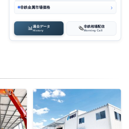
非鉄金属市場価格
過去データ
非鉄相場配信
📊
🗞️
History
Morning Call