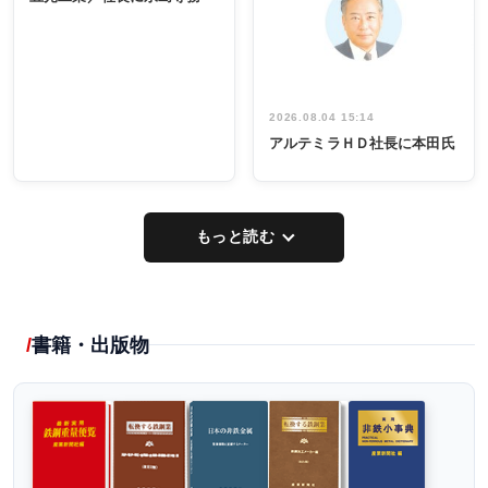
出席
イデア発掘
し形に
2026.08.04 15:14
アルテミラＨＤ社長に本田氏
もっと読む
書籍・出版物