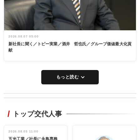
2026.08.07 05:00
新社長に聞く／トピー実業／酒井 哲也氏／グループ価値最大化貢
献
もっと読む
WORKING
RECYCLING
STYLE
トップ交代人事
タックトレー
非鉄業界で
ディング 創
働く／女性
立30周年記念
管理職編
祝う 業界関
インタビュ
2026.08.05 11:00
INTERVIEW
INTERVIEW
係者ら220人
ー／社内ア
五光工業／社長に永島専務