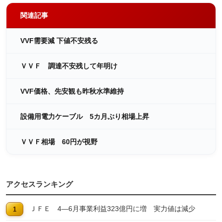
関連記事
VVF需要減 下値不安残る
ＶＶＦ 調達不安残して年明け
VVF価格、先安観も昨秋水準維持
設備用電力ケーブル 5カ月ぶり相場上昇
ＶＶＦ相場 60円が視野
アクセスランキング
ＪＦＥ 4―6月事業利益323億円に増 実力値は減少