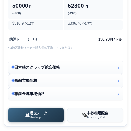
50000
52800
円
円
(-200)
(-200)
$318.9
$336.76
(-1.74)
(-1.77)
156.79
換算レート (TTB)
円 / ドル
* 3地区電炉メーカー購入価格平均（トン当たり）
日本鉄スクラップ総合価格
鉄鋼市場価格
非鉄金属市場価格
過去データ
非鉄相場配信
📊
🗞️
History
Morning Call