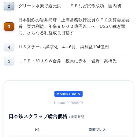
グリーン水素で還元鉄 ＪＦＥなど試作成功、国内初
日本製鉄の岩井尚彦・上席常務執行役員ＣＦＯ決算会見要
旨 実力利益、年率９０００億円以上へ USSが稼ぎ頭
に、さらなる利益成長目指す
ＵＳスチール 黒字化 4―6月、純利益194億円
ＪＦＥ・印ＪＳＷ合弁 役員に赤木・岩野・髙橋氏
MARKET DATA
Update: 2026/08/06
日本鉄スクラップ総合価格
（産業新聞）
H2
新断プレス