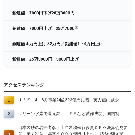
鉛建値 7000円下げ28万8000円
鉛建値 7000円上げ、29万7000円
銅建値４万円上げ 82万円／鉛建値1・4万円上げ
鉛建値、25万9000円 9000円上げ
アクセスランキング
ＪＦＥ 4―6月事業利益323億円に増 実力値は減少
グリーン水素で還元鉄 ＪＦＥなど試作成功、国内初
日本製鉄の岩井尚彦・上席常務執行役員ＣＦＯ決算会見要
旨 実力利益、年率９０００億円以上へ USSが稼ぎ頭