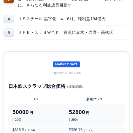
に、さらなる利益成長目指す
ＵＳスチール 黒字化 4―6月、純利益194億円
ＪＦＥ・印ＪＳＷ合弁 役員に赤木・岩野・髙橋氏
MARKET DATA
Update: 2026/08/06
日本鉄スクラップ総合価格
（産業新聞）
H2
新断プレス
50000
52800
円
円
(-200)
(-200)
$318.9
$336.76
(-1.74)
(-1.77)