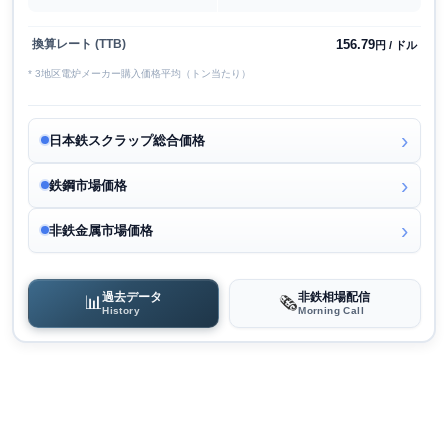
156.79
換算レート (TTB)
円 / ドル
* 3地区電炉メーカー購入価格平均（トン当たり）
日本鉄スクラップ総合価格
鉄鋼市場価格
非鉄金属市場価格
過去データ
非鉄相場配信
📊
🗞️
History
Morning Call