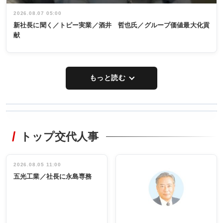
2026.08.07 05:00
新社長に聞く／トピー実業／酒井 哲也氏／グループ価値最大化貢
献
もっと読む
WORKING
RECYCLING
STYLE
トップ交代人事
タックトレー
非鉄業界で
ディング 創
働く／女性
立30周年記念
管理職編
祝う 業界関
インタビュ
2026.08.05 11:00
INTERVIEW
INTERVIEW
係者ら220人
ー／社内ア
五光工業／社長に永島専務
出席
イデア発掘
し形に