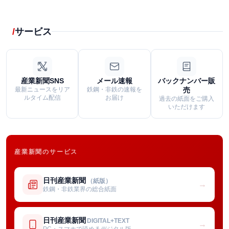
サービス
産業新聞SNS
メール速報
バックナンバー販
最新ニュースをリア
鉄鋼・非鉄の速報を
売
ルタイム配信
お届け
過去の紙面をご購入
いただけます
産業新聞のサービス
日刊産業新聞
（紙版）
→
鉄鋼・非鉄業界の総合紙面
日刊産業新聞
DIGITAL+TEXT
→
PC・スマホで読めるデジタル版