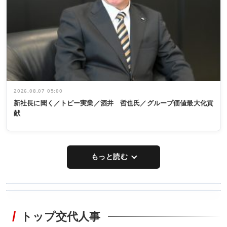
2026.08.07 05:00
新社長に聞く／トピー実業／酒井 哲也氏／グループ価値最大化貢
献
もっと読む
WORKING
RECYCLING
STYLE
トップ交代人事
タックトレー
非鉄業界で
ディング 創