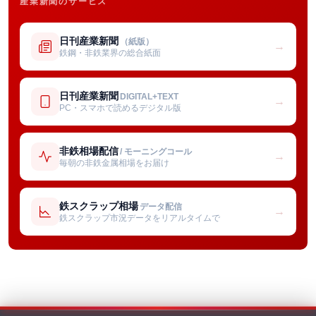
産業新聞のサービス
日刊産業新聞
（紙版）
→
鉄鋼・非鉄業界の総合紙面
日刊産業新聞
DIGITAL+TEXT
→
PC・スマホで読めるデジタル版
非鉄相場配信
/ モーニングコール
→
毎朝の非鉄金属相場をお届け
鉄スクラップ相場
データ配信
→
鉄スクラップ市況データをリアルタイムで