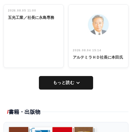
働く／女性
立30周年記念
管理職編
祝う 業界関
インタビュ
2026.08.05 11:00
INTERVIEW
INTERVIEW
係者ら220人
ー／社内ア
五光工業／社長に永島専務
出席
イデア発掘
し形に
2026.08.04 15:14
アルテミラＨＤ社長に本田氏
もっと読む
書籍・出版物