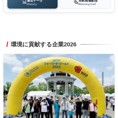
過去データ
非鉄相場配信
📊
🗞️
History
Morning Call
環境に貢献する企業2026