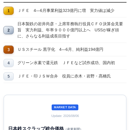
ＪＦＥ 4―6月事業利益323億円に増 実力値は減少
日本製鉄の岩井尚彦・上席常務執行役員ＣＦＯ決算会見要
旨 実力利益、年率９０００億円以上へ USSが稼ぎ頭
に、さらなる利益成長目指す
ＵＳスチール 黒字化 4―6月、純利益194億円
グリーン水素で還元鉄 ＪＦＥなど試作成功、国内初
ＪＦＥ・印ＪＳＷ合弁 役員に赤木・岩野・髙橋氏
MARKET DATA
Update: 2026/08/06
日本鉄スクラップ総合価格
（産業新聞）