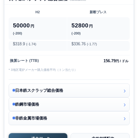
H2
新断プレス
50000
52800
円
円
(-200)
(-200)
$318.9
$336.76
(-1.74)
(-1.77)
156.79
換算レート (TTB)
円 / ドル
* 3地区電炉メーカー購入価格平均（トン当たり）
日本鉄スクラップ総合価格
鉄鋼市場価格
非鉄金属市場価格