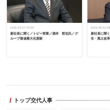
2026.08.07 05:00
2026.08.04 0
新社長に聞く／トピー実業／酒井 哲也氏／グ
新社長に聞
ループ価値最大化貢献
生・風土改
WORKING
STYLE
トップ交代人事
非鉄業界で
働く／女性