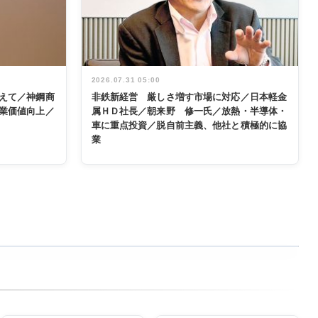
2026.07.31 05:00
えて／神鋼商
非鉄新経営 厳しさ増す市場に対応／日本軽金
業価値向上／
属ＨＤ社長／朝来野 修一氏／放熱・半導体・
車に重点投資／脱自前主義、他社と積極的に協
業