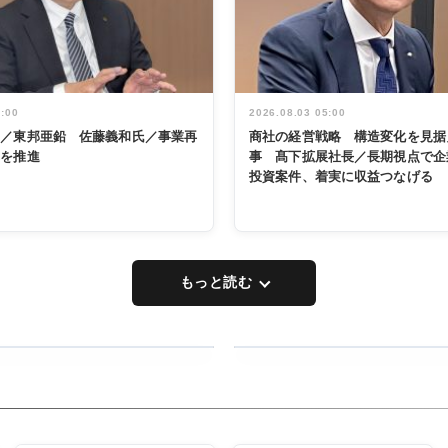
5:00
2026.08.03 05:00
く／東邦亜鉛 佐藤義和氏／事業再
商社の経営戦略 構造変化を見据
革を推進
事 髙下拡展社長／長期視点で企
投資案件、着実に収益つなげる
もっと読む
RECYCLING
タックトレー
ディング 創
立30周年記