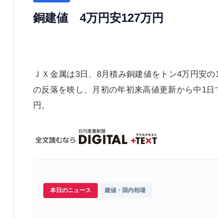
銅建値 4万円安127万円
ＪＸ金属は3日、8月積み銅建値をトン4万円安の
の反落を映し、月初の年初来高値更新から中1日で
円。
本日のニュース
建値・国内相場