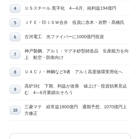
ＵＳスチール 黒字化 4―6月、純利益194億円
ＪＦＥ・印ＪＳＷ合弁 役員に赤木・岩野・髙橋氏
古河電工 光ファイバーに1000億円投資
神戸製鋼、アルミ・マグネ砂型鋳造品 生産能力を向
上 航空・防衛向け
ＵＡＣＪ・神鋼など8者 アルミ高度循環実用化へ
高炉3社 下期、利益が改善 値上げ・投資効果見込
む 4―6月業績出そろう
三菱マテ 経常益1800億円 通期予想、1070億円上
方修正