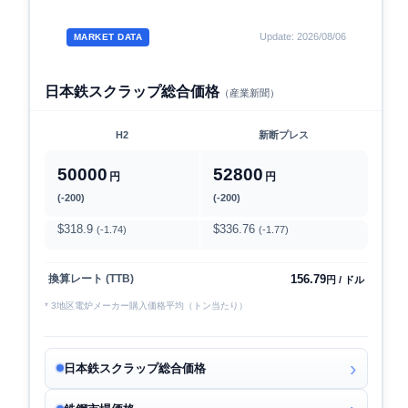
Update: 2026/08/06
MARKET DATA
日本鉄スクラップ総合価格
（産業新聞）
H2
新断プレス
50000
52800
円
円
(-200)
(-200)
$318.9
$336.76
(-1.74)
(-1.77)
156.79
換算レート (TTB)
円 / ドル
* 3地区電炉メーカー購入価格平均（トン当たり）
日本鉄スクラップ総合価格