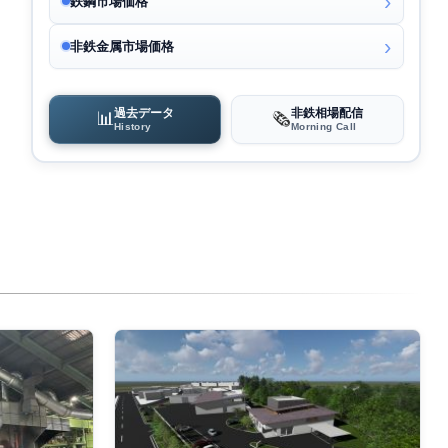
鉄鋼市場価格
非鉄金属市場価格
過去データ
非鉄相場配信
📊
🗞️
History
Morning Call