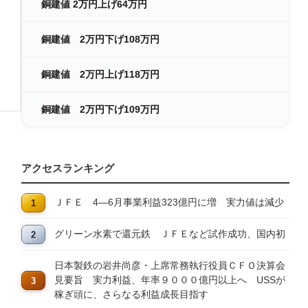
銅建値 2万円上げ64万円
銅建値 2万円下げ108万円
銅建値 2万円上げ118万円
銅建値 2万円下げ109万円
アクセスランキング
ＪＦＥ 4―6月事業利益323億円に増 実力値は減少
グリーン水素で還元鉄 ＪＦＥなど試作成功、国内初
日本製鉄の岩井尚彦・上席常務執行役員ＣＦＯ決算会
見要旨 実力利益、年率９０００億円以上へ USSが
稼ぎ頭に、さらなる利益成長目指す