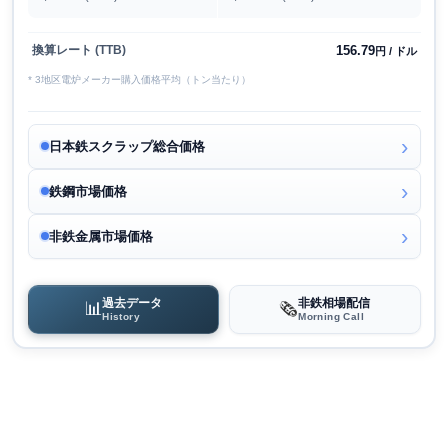
156.79
換算レート (TTB)
円 / ドル
* 3地区電炉メーカー購入価格平均（トン当たり）
日本鉄スクラップ総合価格
鉄鋼市場価格
非鉄金属市場価格
過去データ
非鉄相場配信
📊
🗞️
History
Morning Call