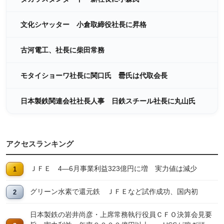
文化シヤッター 小倉取締役社長に昇格
古河電工、社長に柴田常務
モタイショーワ社長に関口氏 罍氏は代取会長
日本製鉄関連会社社長人事 日鉄スチール社長に丸山氏
アクセスランキング
ＪＦＥ 4―6月事業利益323億円に増 実力値は減少
グリーン水素で還元鉄 ＪＦＥなど試作成功、国内初
日本製鉄の岩井尚彦・上席常務執行役員ＣＦＯ決算会見要