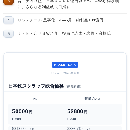
旨 実力利益、年率９０００億円以上へ USSが稼ぎ頭
に、さらなる利益成長目指す
ＵＳスチール 黒字化 4―6月、純利益194億円
ＪＦＥ・印ＪＳＷ合弁 役員に赤木・岩野・髙橋氏
MARKET DATA
Update: 2026/08/06
日本鉄スクラップ総合価格
（産業新聞）
H2
新断プレス
50000
52800
円
円
(-200)
(-200)
$318.9
$336.76
(-1.74)
(-1.77)