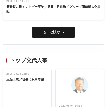
2026.08.07 05:00
新社長に聞く／トピー実業／酒井 哲也氏／グループ価値最大化貢
献
もっと読む
WORKING
RECYCLING
STYLE
トップ交代人事
タックトレー
非鉄業界で
ディング 創
働く／女性
立30周年記念
管理職編
祝う 業界関
インタビュ
2026.08.05 11:00
INTERVIEW
INTERVIEW
係者ら220人
ー／社内ア
五光工業／社長に永島専務
出席
イデア発掘
し形に
2026.08.04 15:14