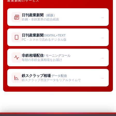
産業新聞のサービス
日刊産業新聞
（紙版）
→
鉄鋼・非鉄業界の総合紙面
日刊産業新聞
DIGITAL+TEXT
→
PC・スマホで読めるデジタル版
非鉄相場配信
/ モーニングコール
→
毎朝の非鉄金属相場をお届け
鉄スクラップ相場
データ配信
→
鉄スクラップ市況データをリアルタイムで