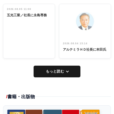
働く／女性
立30周年記念
管理職編
祝う 業界関
インタビュ
2026.08.05 11:00
INTERVIEW
INTERVIEW
係者ら220人
ー／社内ア
五光工業／社長に永島専務
出席
イデア発掘
し形に
2026.08.04 15:14
アルテミラＨＤ社長に本田氏
もっと読む
書籍・出版物