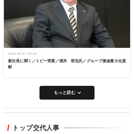
2026.08.07 05:00
新社長に聞く／トピー実業／酒井 哲也氏／グループ価値最大化貢
献
もっと読む
WORKING
RECYCLING
STYLE
トップ交代人事
タックトレー
非鉄業界で
ディング 創