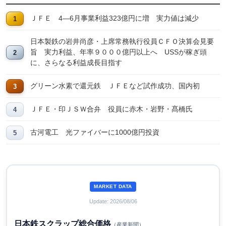
ＪＦＥ 4―6月事業利益323億円に増 実力値は減少
日本製鉄の岩井尚彦・上席常務執行役員ＣＦＯ決算会見要
旨 実力利益、年率９０００億円以上へ USSが稼ぎ頭
に、さらなる利益成長目指す
グリーン水素で還元鉄 ＪＦＥなど試作成功、国内初
ＪＦＥ・印ＪＳＷ合弁 役員に赤木・岩野・髙橋氏
古河電工 光ファイバーに1000億円投資
MARKET DATA
Update: 2026/08/06
日本鉄スクラップ総合価格
（産業新聞）