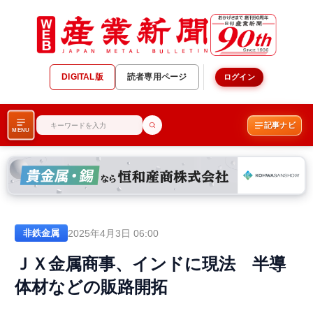
DIGITAL版
読者専用ページ
ログイン
記事ナビ
MENU
2025年4月3日 06:00
非鉄金属
ＪＸ金属商事、インドに現法 半導
体材などの販路開拓