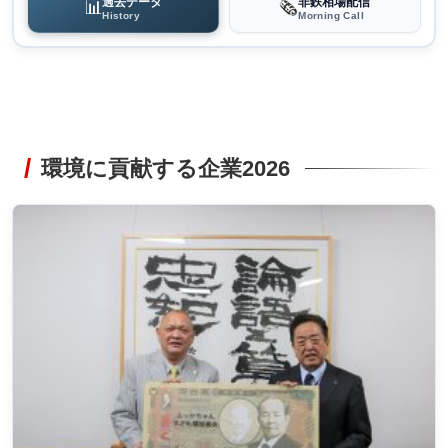
過去データ
非鉄相場配信
📊
🗞️
History
Morning Call
環境に貢献する企業2026