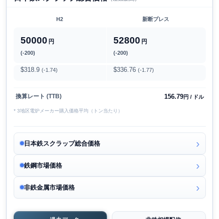
H2
新断プレス
50000
52800
円
円
(-200)
(-200)
$318.9
$336.76
(-1.74)
(-1.77)
156.79
換算レート (TTB)
円 / ドル
* 3地区電炉メーカー購入価格平均（トン当たり）
日本鉄スクラップ総合価格
鉄鋼市場価格
非鉄金属市場価格