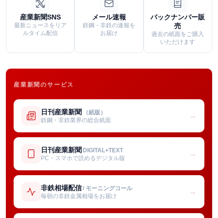
産業新聞SNS
メール速報
バックナンバー販
最新ニュースをリア
鉄鋼・非鉄の速報を
売
ルタイム配信
お届け
過去の紙面をご購入
いただけます
産業新聞のサービス
日刊産業新聞
（紙版）
→
鉄鋼・非鉄業界の総合紙面
日刊産業新聞
DIGITAL+TEXT
→
PC・スマホで読めるデジタル版
非鉄相場配信
/ モーニングコール
→
毎朝の非鉄金属相場をお届け