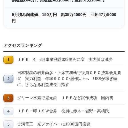
銅建値204万円 鉛建値36万6000円 亜鉛57万1000円
9月積み銅建値、150万円 鉛35万4000円 亜鉛47万5000
円
アクセスランキング
ＪＦＥ 4―6月事業利益323億円に増 実力値は減少
日本製鉄の岩井尚彦・上席常務執行役員ＣＦＯ決算会見要
旨 実力利益、年率９０００億円以上へ USSが稼ぎ頭
に、さらなる利益成長目指す
グリーン水素で還元鉄 ＪＦＥなど試作成功、国内初
ＪＦＥ・印ＪＳＷ合弁 役員に赤木・岩野・髙橋氏
古河電工 光ファイバーに1000億円投資