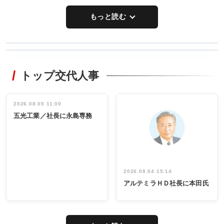
もっと読む
WORKING
RECYCLING
STYLE
トップ交代人事
タックトレー
非鉄業界で
ディング 創
働く／女性
立30周年記念
管理職編
祝う 業界関
インタビュ
2026.08.05 11:00
INTERVIEW
INTERVIEW
係者ら220人
ー／社内ア
五光工業／社長に永島専務
出席
イデア発掘
し形に
2026.08.04 15:14
アルテミラＨＤ社長に本田氏