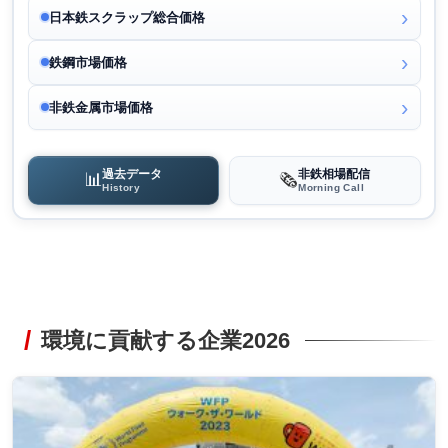
日本鉄スクラップ総合価格
鉄鋼市場価格
非鉄金属市場価格
過去データ
非鉄相場配信
📊
🗞️
History
Morning Call
環境に貢献する企業2026