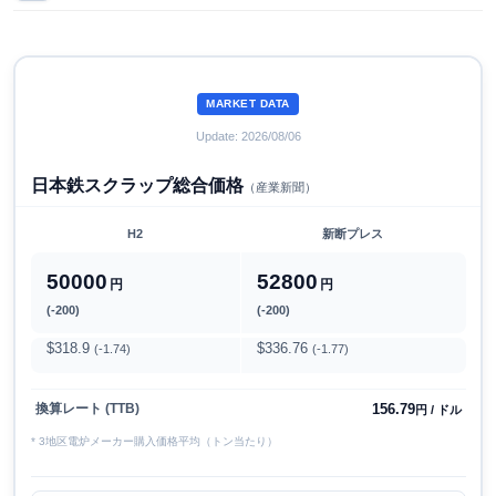
MARKET DATA
Update: 2026/08/06
日本鉄スクラップ総合価格
（産業新聞）
H2
新断プレス
50000
52800
円
円
(-200)
(-200)
$318.9
$336.76
(-1.74)
(-1.77)
156.79
換算レート (TTB)
円 / ドル
* 3地区電炉メーカー購入価格平均（トン当たり）