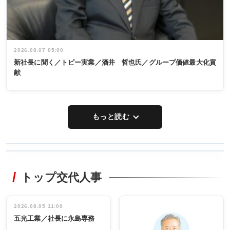
2026.08.07 05:00
新社長に聞く／トピー実業／酒井 哲也氏／グループ価値最大化貢
献
もっと読む
WORKING
RECYCLING
STYLE
トップ交代人事
タックトレー
非鉄業界で
ディング 創
働く／女性
立30周年記念
管理職編
祝う 業界関
インタビュ
2026.08.05 11:00
INTERVIEW
INTERVIEW
係者ら220人
ー／社内ア
五光工業／社長に永島専務
出席
イデア発掘