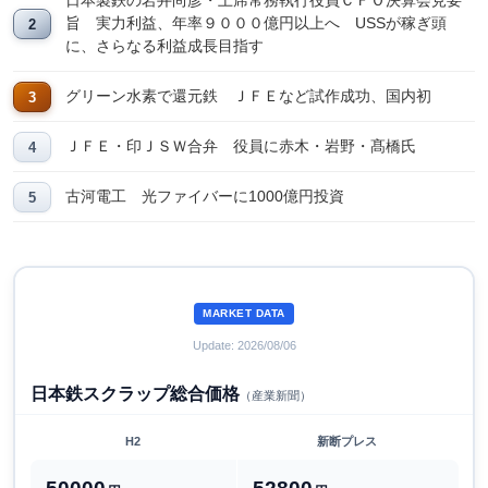
日本製鉄の岩井尚彦・上席常務執行役員ＣＦＯ決算会見要
旨 実力利益、年率９０００億円以上へ USSが稼ぎ頭
に、さらなる利益成長目指す
グリーン水素で還元鉄 ＪＦＥなど試作成功、国内初
ＪＦＥ・印ＪＳＷ合弁 役員に赤木・岩野・髙橋氏
古河電工 光ファイバーに1000億円投資
MARKET DATA
Update: 2026/08/06
日本鉄スクラップ総合価格
（産業新聞）
H2
新断プレス