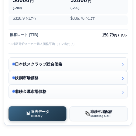
50000
52800
円
円
(-200)
(-200)
$318.9
$336.76
(-1.74)
(-1.77)
156.79
換算レート (TTB)
円 / ドル
* 3地区電炉メーカー購入価格平均（トン当たり）
日本鉄スクラップ総合価格
鉄鋼市場価格
非鉄金属市場価格
過去データ
非鉄相場配信
📊
🗞️
History
Morning Call