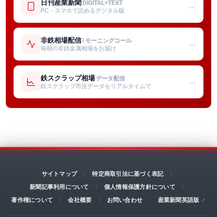
日刊産業新聞
DIGITAL+TEXT
→
PC・スマホで読めるデジタル版
非鉄相場配信
/ モーニングコール
→
毎朝の非鉄金属相場をお届け
鉄スクラップ相場
データ配信
→
鉄スクラップ市況データをリアルタイムで
サイトマップ
特定商取引法に基づく表記
新聞記事利用について
個人情報保護方針について
著作権について
会社概要
お問い合わせ
産業新聞英語版