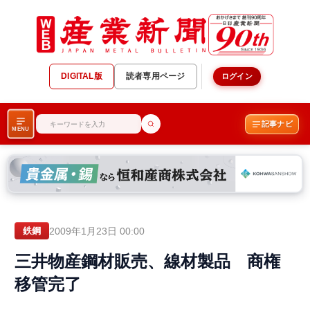
DIGITAL版
読者専用ページ
ログイン
記事ナビ
MENU
2009年1月23日 00:00
鉄鋼
三井物産鋼材販売、線材製品 商権
移管完了