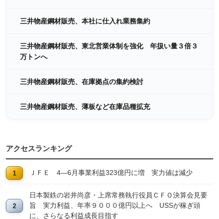
三井物産鋼材販売、本社に仕入れ業務集約
三井物産鋼材販売、東北営業体制を強化 年扱い量３倍３
万トンへ
三井物産鋼材販売、在庫拠点の集約検討
三井物産鋼材販売、薄板など在庫品種拡充
アクセスランキング
ＪＦＥ 4―6月事業利益323億円に増 実力値は減少
日本製鉄の岩井尚彦・上席常務執行役員ＣＦＯ決算会見要
旨 実力利益、年率９０００億円以上へ USSが稼ぎ頭
に、さらなる利益成長目指す