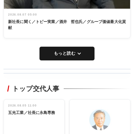
2026.08.07 05:00
新社長に聞く／トピー実業／酒井 哲也氏／グループ価値最大化貢
献
もっと読む
WORKING
RECYCLING
STYLE
トップ交代人事
タックトレー
非鉄業界で
ディング 創
働く／女性
立30周年記念
管理職編
祝う 業界関
インタビュ
2026.08.05 11:00
INTERVIEW
INTERVIEW
係者ら220人
ー／社内ア
五光工業／社長に永島専務
出席
イデア発掘
し形に