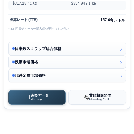
$317.18
$334.94
(-1.72)
(-1.82)
157.64
換算レート (TTB)
円 / ドル
* 3地区電炉メーカー購入価格平均（トン当たり）
日本鉄スクラップ総合価格
鉄鋼市場価格
非鉄金属市場価格
過去データ
非鉄相場配信
📊
🗞️
History
Morning Call