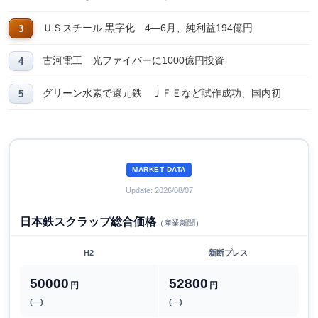
ＵＳスチール 黒字化 4―6月、純利益194億円
古河電工 光ファイバーに1000億円投資
グリーン水素で還元鉄 ＪＦＥなど試作成功、国内初
MARKET DATA
Update: 2026/08/07
日本鉄スクラップ総合価格
（産業新聞）
H2
新断プレス
50000
52800
円
円
(―)
(―)