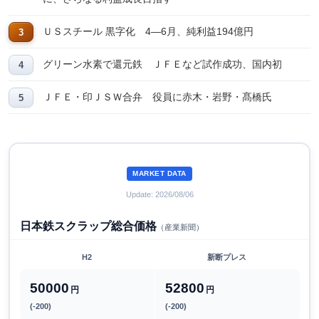
ＵＳスチール 黒字化 4―6月、純利益194億円
グリーン水素で還元鉄 ＪＦＥなど試作成功、国内初
ＪＦＥ・印ＪＳＷ合弁 役員に赤木・岩野・髙橋氏
MARKET DATA
Update: 2026/08/06
日本鉄スクラップ総合価格
（産業新聞）
H2
新断プレス
50000
52800
円
円
(-200)
(-200)