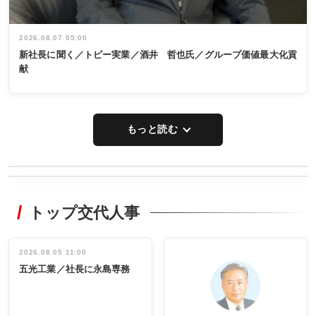
2026.08.07 05:00
新社長に聞く／トピー実業／酒井 哲也氏／グループ価値最大化貢
献
もっと読む
WORKING
RECYCLING
STYLE
トップ交代人事
タックトレー
非鉄業界で
ディング 創
働く／女性
立30周年記念
管理職編
祝う 業界関
インタビュ
2026.08.05 11:00
INTERVIEW
INTERVIEW
係者ら220人
ー／社内ア
五光工業／社長に永島専務
出席
イデア発掘
し形に