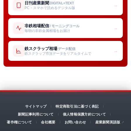
日刊産業新聞
DIGITAL+TEXT
→
PC・スマホで読めるデジタル版
非鉄相場配信
/ モーニングコール
→
毎朝の非鉄金属相場をお届け
鉄スクラップ相場
データ配信
→
鉄スクラップ市況データをリアルタイムで
サイトマップ
特定商取引法に基づく表記
新聞記事利用について
個人情報保護方針について
著作権について
会社概要
お問い合わせ
産業新聞英語版