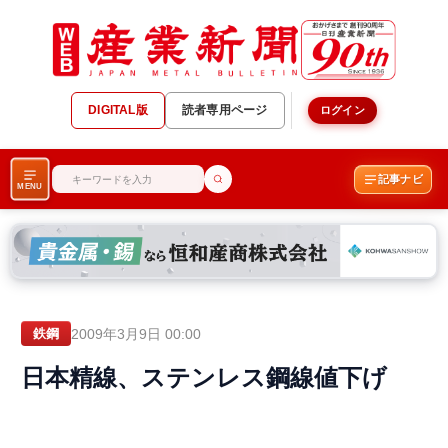
DIGITAL版
読者専用ページ
ログイン
記事ナビ
MENU
2009年3月9日 00:00
鉄鋼
日本精線、ステンレス鋼線値下げ