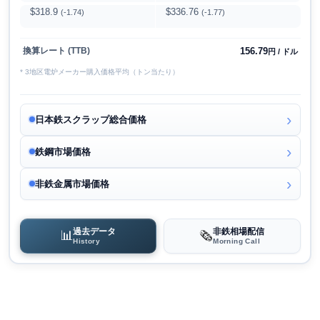
$318.9
$336.76
(-1.74)
(-1.77)
156.79
換算レート (TTB)
円 / ドル
* 3地区電炉メーカー購入価格平均（トン当たり）
日本鉄スクラップ総合価格
鉄鋼市場価格
非鉄金属市場価格
過去データ
非鉄相場配信
📊
🗞️
History
Morning Call