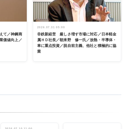
2026.07.31 05:00
えて／神鋼商
非鉄新経営 厳しさ増す市場に対応／日本軽金
業価値向上／
属ＨＤ社長／朝来野 修一氏／放熱・半導体・
車に重点投資／脱自前主義、他社と積極的に協
業
2026.07.10 11:00