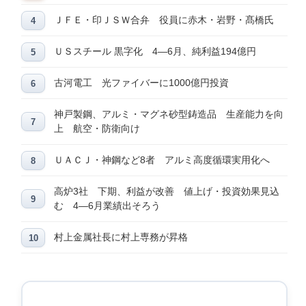
ＪＦＥ・印ＪＳＷ合弁 役員に赤木・岩野・髙橋氏
ＵＳスチール 黒字化 4―6月、純利益194億円
古河電工 光ファイバーに1000億円投資
神戸製鋼、アルミ・マグネ砂型鋳造品 生産能力を向
上 航空・防衛向け
ＵＡＣＪ・神鋼など8者 アルミ高度循環実用化へ
高炉3社 下期、利益が改善 値上げ・投資効果見込
む 4―6月業績出そろう
村上金属社長に村上専務が昇格