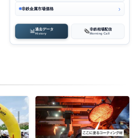
非鉄金属市場価格
過去データ
非鉄相場配信
📊
🗞️
History
Morning Call