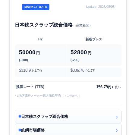
Update: 2026/08/06
MARKET DATA
日本鉄スクラップ総合価格
（産業新聞）
H2
新断プレス
50000
52800
円
円
(-200)
(-200)
$318.9
$336.76
(-1.74)
(-1.77)
156.79
換算レート (TTB)
円 / ドル
* 3地区電炉メーカー購入価格平均（トン当たり）
日本鉄スクラップ総合価格
鉄鋼市場価格