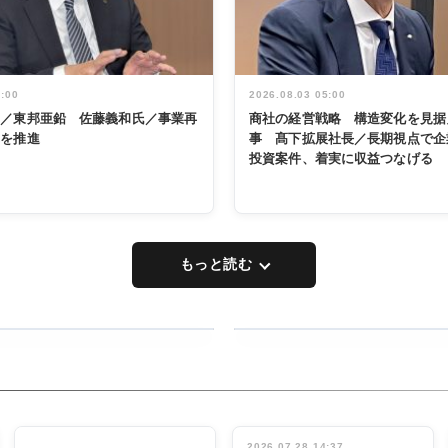
5:00
2026.08.03 05:00
く／東邦亜鉛 佐藤義和氏／事業再
商社の経営戦略 構造変化を見据
革を推進
事 髙下拡展社長／長期視点で企
投資案件、着実に収益つなげる
もっと読む
RECYCLING
タックトレー
ディング 創
立30周年記
INTERVIEW
念祝う 業界
2026.07.28 14:37