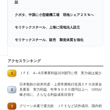
設
クボタ、中国に小型建機工場 現地シェア２５％へ
モリテックスチール、上海に現地法人設立
モリテックスチール、販売 製造体質を強化
アクセスランキング
ＪＦＥ 4―6月事業利益323億円に増 実力値は減少
日本製鉄の岩井尚彦・上席常務執行役員ＣＦＯ決算会
見要旨 実力利益、年率９０００億円以上へ USSが
稼ぎ頭に、さらなる利益成長目指す
グリーン水素で還元鉄 ＪＦＥなど試作成功、国内初