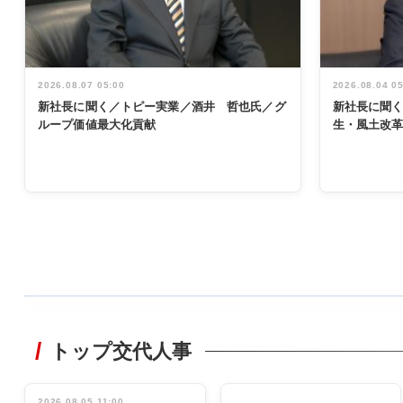
2026.08.07 05:00
2026.08.04 0
新社長に聞く／トピー実業／酒井 哲也氏／グ
新社長に聞
ループ価値最大化貢献
生・風土改
WORKING
STYLE
トップ交代人事
非鉄業界で
働く／女性
管理職編
2026.08.05 11:00