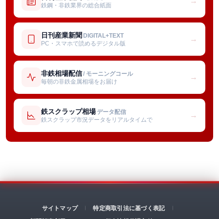
→
鉄鋼・非鉄業界の総合紙面
日刊産業新聞
DIGITAL+TEXT
→
PC・スマホで読めるデジタル版
非鉄相場配信
/ モーニングコール
→
毎朝の非鉄金属相場をお届け
鉄スクラップ相場
データ配信
→
鉄スクラップ市況データをリアルタイムで
サイトマップ
特定商取引法に基づく表記