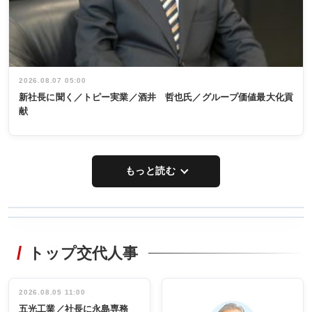
2026.08.07 05:00
新社長に聞く／トピー実業／酒井 哲也氏／グループ価値最大化貢
献
もっと読む
WORKING
RECYCLING
STYLE
トップ交代人事
タックトレー
非鉄業界で
ディング 創
働く／女性
立30周年記念
管理職編
祝う 業界関
インタビュ
2026.08.05 11:00
INTERVIEW
INTERVIEW
係者ら220人
ー／社内ア
五光工業／社長に永島専務