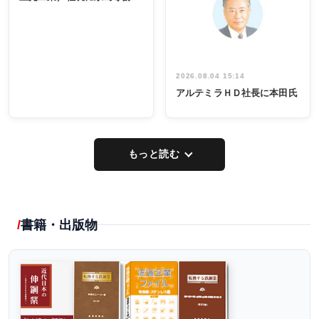
出席
イデア発掘
し形に
2026.08.04 15:14
アルテミラＨＤ社長に本田氏
もっと読む
書籍・出版物