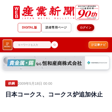
DIGITAL版
読者専用ページ
ログイン
記事ナビ
MENU
2009年5月18日 00:00
鉄鋼
日本コークス、コークス炉追加休止