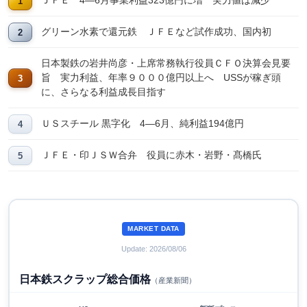
ＪＦＥ 4―6月事業利益323億円に増 実力値は減少
グリーン水素で還元鉄 ＪＦＥなど試作成功、国内初
日本製鉄の岩井尚彦・上席常務執行役員ＣＦＯ決算会見要
旨 実力利益、年率９０００億円以上へ USSが稼ぎ頭
に、さらなる利益成長目指す
ＵＳスチール 黒字化 4―6月、純利益194億円
ＪＦＥ・印ＪＳＷ合弁 役員に赤木・岩野・髙橋氏
MARKET DATA
Update: 2026/08/06
日本鉄スクラップ総合価格
（産業新聞）