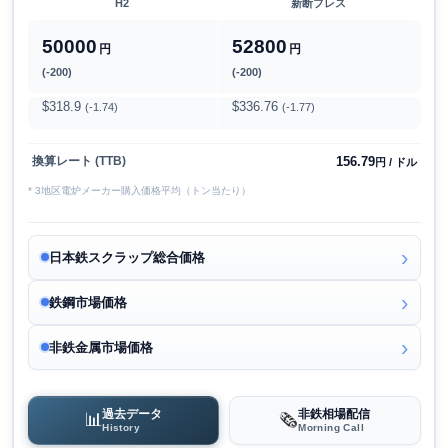
H2
新断プレス
50000
52800
円
円
(-200)
(-200)
$318.9
$336.76
(-1.74)
(-1.77)
156.79
換算レート (TTB)
円 / ドル
* 3地区電炉メーカー購入価格平均（トン当たり）
日本鉄スクラップ総合価格
鉄鋼市場価格
非鉄金属市場価格
過去データ
非鉄相場配信
📊
🗞️
History
Morning Call