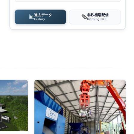
過去データ
非鉄相場配信
📊
🗞️
History
Morning Call