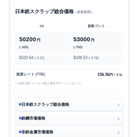
日本鉄スクラップ総合価格
（産業新聞）
H2
新断プレス
50200
53000
円
円
(-300)
(-700)
$320.64
$338.53
(-2.21)
(-4.78)
156.56
換算レート (TTB)
円 / ドル
* 3地区電炉メーカー購入価格平均（トン当たり）
日本鉄スクラップ総合価格
鉄鋼市場価格
非鉄金属市場価格