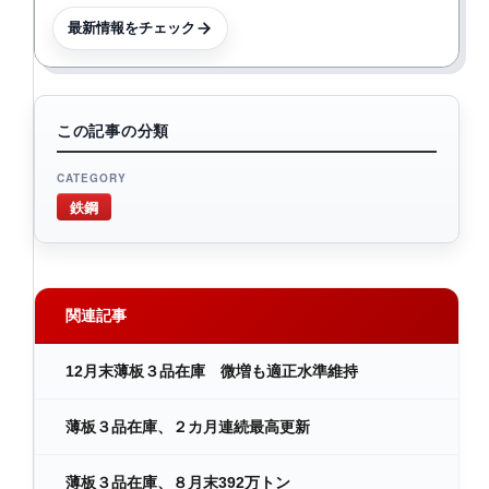
最新情報をチェック
この記事の分類
CATEGORY
鉄鋼
関連記事
12月末薄板３品在庫 微増も適正水準維持
薄板３品在庫、２カ月連続最高更新
薄板３品在庫、８月末392万トン