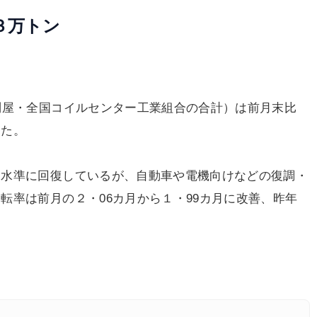
３万トン
問屋・全国コイルセンター工業組合の合計）は前月末比
った。
水準に回復しているが、自動車や電機向けなどの復調・
転率は前月の２・06カ月から１・99カ月に改善、昨年