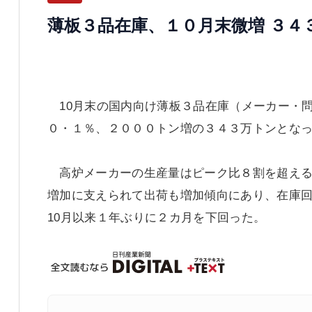
薄板３品在庫、１０月末微増 ３４
10月末の国内向け薄板３品在庫（メーカー・
０・１％、２０００トン増の３４３万トンとな
高炉メーカーの生産量はピーク比８割を超える
増加に支えられて出荷も増加傾向にあり、在庫回
10月以来１年ぶりに２カ月を下回った。