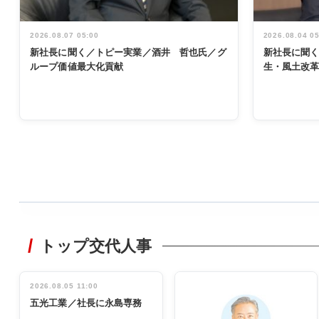
2026.08.07 05:00
2026.08.04 0
新社長に聞く／トピー実業／酒井 哲也氏／グ
新社長に聞
ループ価値最大化貢献
生・風土改
WORKING
STYLE
トップ交代人事
非鉄業界で
働く／女性
管理職編
2026.08.05 11:00
INTERVIEW
インタビュ
五光工業／社長に永島専務
ー／社内ア