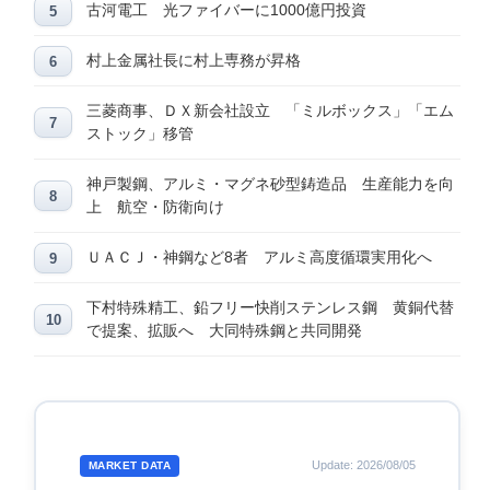
古河電工 光ファイバーに1000億円投資
村上金属社長に村上専務が昇格
三菱商事、ＤＸ新会社設立 「ミルボックス」「エム
ストック」移管
神戸製鋼、アルミ・マグネ砂型鋳造品 生産能力を向
上 航空・防衛向け
ＵＡＣＪ・神鋼など8者 アルミ高度循環実用化へ
下村特殊精工、鉛フリー快削ステンレス鋼 黄銅代替
で提案、拡販へ 大同特殊鋼と共同開発
Update: 2026/08/05
MARKET DATA