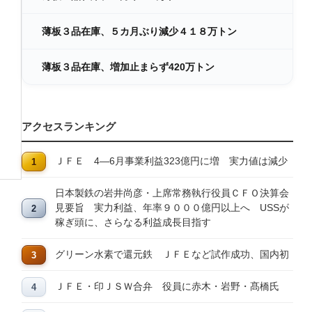
薄板３品在庫、５カ月ぶり減少４１８万トン
薄板３品在庫、増加止まらず420万トン
アクセスランキング
ＪＦＥ 4―6月事業利益323億円に増 実力値は減少
日本製鉄の岩井尚彦・上席常務執行役員ＣＦＯ決算会
見要旨 実力利益、年率９０００億円以上へ USSが
稼ぎ頭に、さらなる利益成長目指す
グリーン水素で還元鉄 ＪＦＥなど試作成功、国内初
ＪＦＥ・印ＪＳＷ合弁 役員に赤木・岩野・髙橋氏