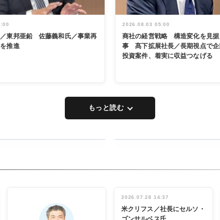
5:00
2026.08.03 05:00
く／東邦亜鉛 佐藤義和氏／事業再
商社の経営戦略 構造変化を見据
革を推進
事 髙下拡展社長／長期視点で企
投資案件、着実に収益つなげる
もっと読む
RECYCLING
タックトレー
ディング 創
立30周年記
INTERVIEW
念祝う 業界
2026.07.28 14:37
関係者ら220
米クリフス／社長にセルソ・
人出席
ゴンサルベス氏