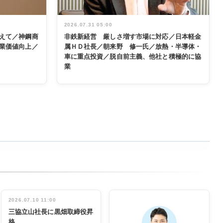
2026.07.31 05:00
えて／神鋼商
非鉄新経営 厳しさ増す市場に対応／日本軽金
業価値向上／
属ＨＤ社長／朝来野 修一氏／放熱・半導体・
車に重点投資／脱自前主義、他社と積極的に協
業
2026.07.10 11:00
三協立山社長に黒畑取締役昇
格