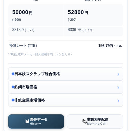
50000
52800
円
円
(-200)
(-200)
$318.9
$336.76
(-1.74)
(-1.77)
156.79
換算レート (TTB)
円 / ドル
* 3地区電炉メーカー購入価格平均（トン当たり）
日本鉄スクラップ総合価格
鉄鋼市場価格
非鉄金属市場価格
過去データ
非鉄相場配信
📊
🗞️
History
Morning Call