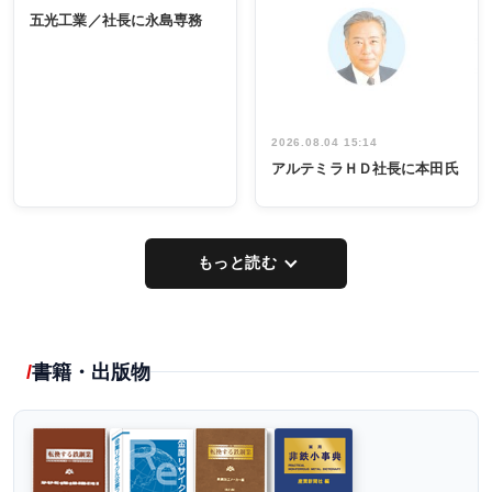
INTERVIEW
INTERVIEW
係者ら220人
ー／社内ア
五光工業／社長に永島専務
出席
イデア発掘
し形に
2026.08.04 15:14
アルテミラＨＤ社長に本田氏
もっと読む
書籍・出版物