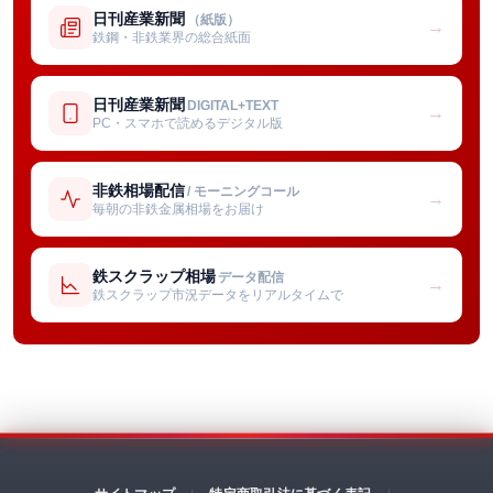
日刊産業新聞
（紙版）
→
鉄鋼・非鉄業界の総合紙面
日刊産業新聞
DIGITAL+TEXT
→
PC・スマホで読めるデジタル版
非鉄相場配信
/ モーニングコール
→
毎朝の非鉄金属相場をお届け
鉄スクラップ相場
データ配信
→
鉄スクラップ市況データをリアルタイムで