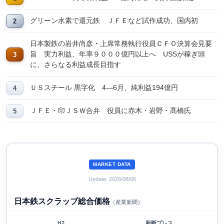
グリーン水素で還元鉄 ＪＦＥなど試作成功、国内初
日本製鉄の岩井尚彦・上席常務執行役員ＣＦＯ決算会見要
旨 実力利益、年率９０００億円以上へ USSが稼ぎ頭
に、さらなる利益成長目指す
ＵＳスチール 黒字化 4―6月、純利益194億円
ＪＦＥ・印ＪＳＷ合弁 役員に赤木・岩野・髙橋氏
MARKET DATA
Update: 2026/08/06
日本鉄スクラップ総合価格
（産業新聞）
H2
新断プレス