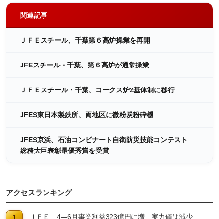
関連記事
ＪＦＥスチール、千葉第６高炉操業を再開
JFEスチール・千葉、第６高炉が通常操業
ＪＦＥスチール・千葉、コークス炉2基体制に移行
JFES東日本製鉄所、両地区に微粉炭粉砕機
JFES京浜、石油コンビナート自衛防災技能コンテスト
総務大臣表彰最優秀賞を受賞
アクセスランキング
ＪＦＥ 4―6月事業利益323億円に増 実力値は減少