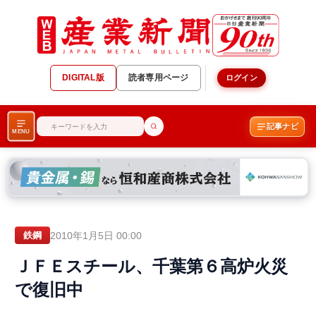
DIGITAL版
読者専用ページ
ログイン
記事ナビ
MENU
2010年1月5日 00:00
鉄鋼
ＪＦＥスチール、千葉第６高炉火災
で復旧中