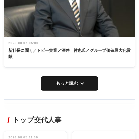
2026.08.07 05:00
新社長に聞く／トピー実業／酒井 哲也氏／グループ価値最大化貢
献
もっと読む
WORKING
RECYCLING
STYLE
トップ交代人事
タックトレー
非鉄業界で
ディング 創
働く／女性
立30周年記念
管理職編
祝う 業界関
インタビュ
2026.08.05 11:00