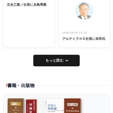
INTERVIEW
INTERVIEW
係者ら220人
ー／社内ア
五光工業／社長に永島専務
出席
イデア発掘
し形に
2026.08.04 15:14
アルテミラＨＤ社長に本田氏
もっと読む
書籍・出版物