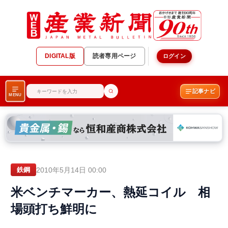
DIGITAL版
読者専用ページ
ログイン
記事ナビ
MENU
2010年5月14日 00:00
鉄鋼
米ベンチマーカー、熱延コイル 相
場頭打ち鮮明に