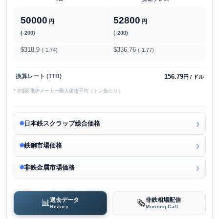
50000
52800
円
円
(-200)
(-200)
$318.9
$336.76
(-1.74)
(-1.77)
156.79
換算レート (TTB)
円 / ドル
* 3地区電炉メーカー購入価格平均（トン当たり）
日本鉄スクラップ総合価格
鉄鋼市場価格
非鉄金属市場価格
過去データ
非鉄相場配信
📊
🗞️
History
Morning Call