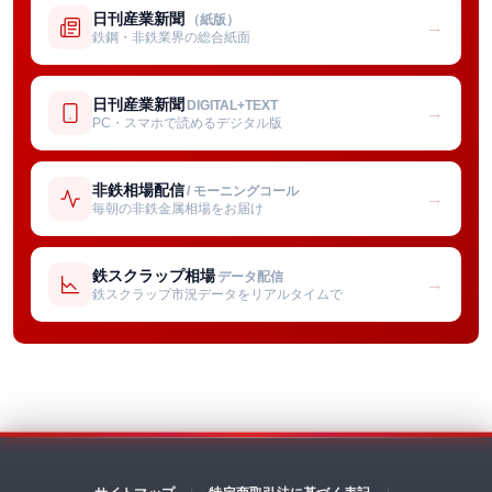
日刊産業新聞
（紙版）
→
鉄鋼・非鉄業界の総合紙面
日刊産業新聞
DIGITAL+TEXT
→
PC・スマホで読めるデジタル版
非鉄相場配信
/ モーニングコール
→
毎朝の非鉄金属相場をお届け
鉄スクラップ相場
データ配信
→
鉄スクラップ市況データをリアルタイムで