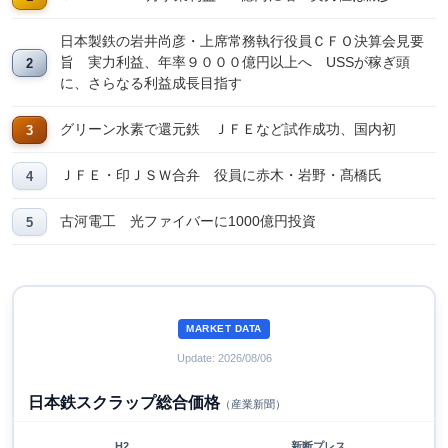
日本製鉄の岩井尚彦・上席常務執行役員ＣＦＯ決算会見要
旨 実力利益、年率９０００億円以上へ USSが稼ぎ頭
に、さらなる利益成長目指す
グリーン水素で還元鉄 ＪＦＥなど試作成功、国内初
ＪＦＥ・印ＪＳＷ合弁 役員に赤木・岩野・髙橋氏
古河電工 光ファイバーに1000億円投資
MARKET DATA
Update: 2026/08/06
日本鉄スクラップ総合価格
（産業新聞）
H2
新断プレス