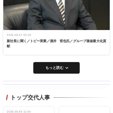
2026.08.07 05:00
新社長に聞く／トピー実業／酒井 哲也氏／グループ価値最大化貢
献
もっと読む
WORKING
RECYCLING
STYLE
トップ交代人事
タックトレー
非鉄業界で
ディング 創
働く／女性
立30周年記念
管理職編
祝う 業界関
インタビュ
2026.08.05 11:00