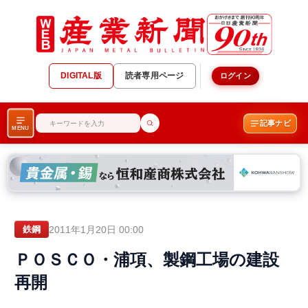
DIGITAL版
読者専用ページ
ログイン
記事ナビ
MENU
2011年1月20日 00:00
鉄鋼
ＰＯＳＣＯ・浦項、製鋼工場の建設
再開