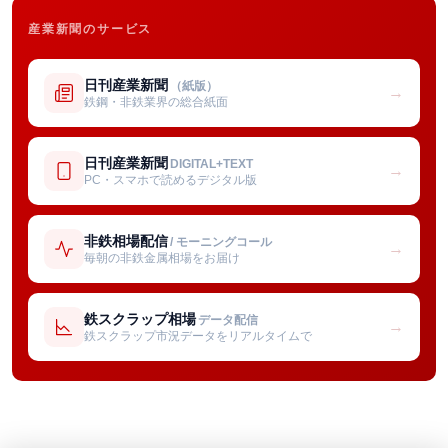
産業新聞のサービス
日刊産業新聞
（紙版）
→
鉄鋼・非鉄業界の総合紙面
日刊産業新聞
DIGITAL+TEXT
→
PC・スマホで読めるデジタル版
非鉄相場配信
/ モーニングコール
→
毎朝の非鉄金属相場をお届け
鉄スクラップ相場
データ配信
→
鉄スクラップ市況データをリアルタイムで