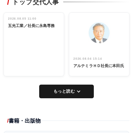
トップ交代人事
タックトレー
非鉄業界で
ディング 創
働く／女性
立30周年記念
管理職編
祝う 業界関
インタビュ
2026.08.05 11:00
INTERVIEW
INTERVIEW
係者ら220人
ー／社内ア
五光工業／社長に永島専務
出席
イデア発掘
し形に
2026.08.04 15:14
アルテミラＨＤ社長に本田氏
もっと読む
書籍・出版物