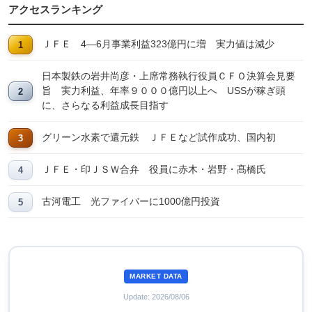
アクセスランキング
ＪＦＥ 4―6月事業利益323億円に増 実力値は減少
日本製鉄の岩井尚彦・上席常務執行役員ＣＦＯ決算会見要
旨 実力利益、年率９０００億円以上へ USSが稼ぎ頭
に、さらなる利益成長目指す
グリーン水素で還元鉄 ＪＦＥなど試作成功、国内初
ＪＦＥ・印ＪＳＷ合弁 役員に赤木・岩野・髙橋氏
古河電工 光ファイバーに1000億円投資
MARKET DATA
Update: 2026/08/06