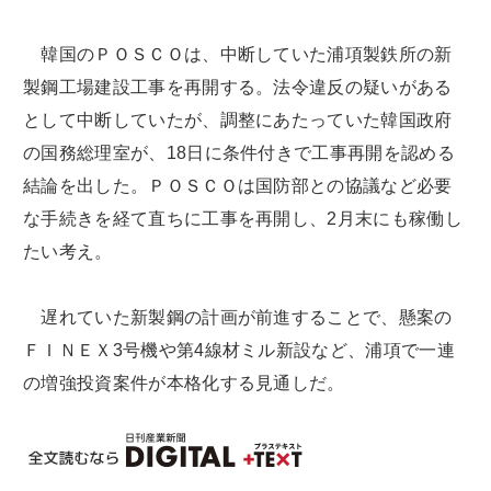
韓国のＰＯＳＣＯは、中断していた浦項製鉄所の新
製鋼工場建設工事を再開する。法令違反の疑いがある
として中断していたが、調整にあたっていた韓国政府
の国務総理室が、18日に条件付きで工事再開を認める
結論を出した。ＰＯＳＣＯは国防部との協議など必要
な手続きを経て直ちに工事を再開し、2月末にも稼働し
たい考え。
遅れていた新製鋼の計画が前進することで、懸案の
ＦＩＮＥＸ3号機や第4線材ミル新設など、浦項で一連
の増強投資案件が本格化する見通しだ。