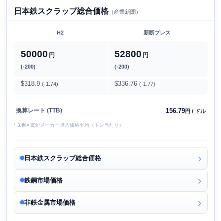
日本鉄スクラップ総合価格
（産業新聞）
H2
新断プレス
50000
52800
円
円
(-200)
(-200)
$318.9
$336.76
(-1.74)
(-1.77)
156.79
換算レート (TTB)
円 / ドル
* 3地区電炉メーカー購入価格平均（トン当たり）
日本鉄スクラップ総合価格
鉄鋼市場価格
非鉄金属市場価格