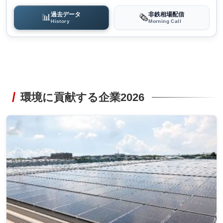
過去データ
非鉄相場配信
📊
🗞️
History
Morning Call
環境に貢献する企業2026