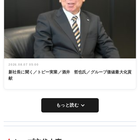
2026.08.07 05:00
新社長に聞く／トピー実業／酒井 哲也氏／グループ価値最大化貢
献
もっと読む
WORKING
RECYCLING
STYLE