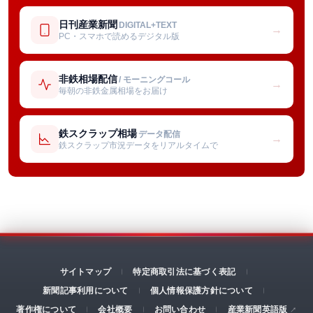
日刊産業新聞
DIGITAL+TEXT
→
PC・スマホで読めるデジタル版
非鉄相場配信
/ モーニングコール
→
毎朝の非鉄金属相場をお届け
鉄スクラップ相場
データ配信
→
鉄スクラップ市況データをリアルタイムで
サイトマップ
特定商取引法に基づく表記
新聞記事利用について
個人情報保護方針について
著作権について
会社概要
お問い合わせ
産業新聞英語版