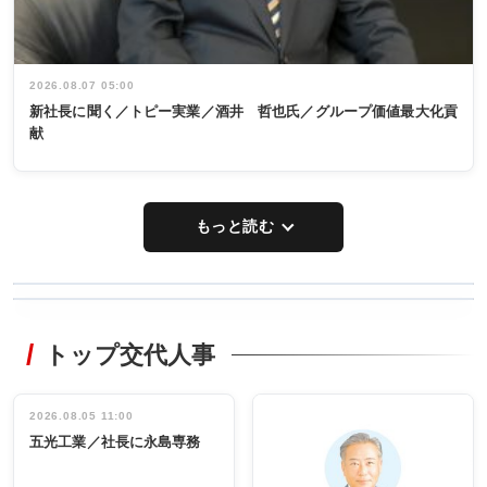
2026.08.07 05:00
新社長に聞く／トピー実業／酒井 哲也氏／グループ価値最大化貢
献
もっと読む
WORKING
RECYCLING
STYLE
トップ交代人事
タックトレー
非鉄業界で
ディング 創
働く／女性
立30周年記念
管理職編
祝う 業界関
インタビュ
2026.08.05 11:00
INTERVIEW
INTERVIEW
係者ら220人
ー／社内ア
五光工業／社長に永島専務
出席
イデア発掘
し形に