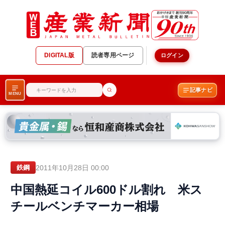
DIGITAL版
読者専用ページ
ログイン
記事ナビ
MENU
2011年10月28日 00:00
鉄鋼
中国熱延コイル600ドル割れ 米ス
チールベンチマーカー相場