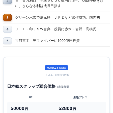
旨 実力利益、年率９０００億円以上へ USSが稼ぎ頭
に、さらなる利益成長目指す
グリーン水素で還元鉄 ＪＦＥなど試作成功、国内初
ＪＦＥ・印ＪＳＷ合弁 役員に赤木・岩野・髙橋氏
古河電工 光ファイバーに1000億円投資
MARKET DATA
Update: 2026/08/06
日本鉄スクラップ総合価格
（産業新聞）
H2
新断プレス
50000
52800
円
円