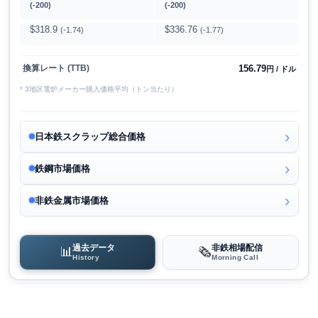
(-200)
(-200)
$318.9
$336.76
(-1.74)
(-1.77)
156.79
換算レート (TTB)
円 / ドル
* 3地区電炉メーカー購入価格平均（トン当たり）
日本鉄スクラップ総合価格
鉄鋼市場価格
非鉄金属市場価格
過去データ
非鉄相場配信
📊
🗞️
History
Morning Call