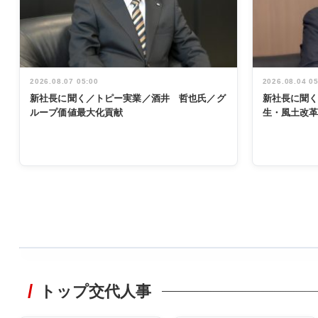
2026.08.07 05:00
2026.08.04 0
新社長に聞く／トピー実業／酒井 哲也氏／グ
新社長に聞
ループ価値最大化貢献
生・風土改
WORKING
STYLE
トップ交代人事
非鉄業界で
働く／女性