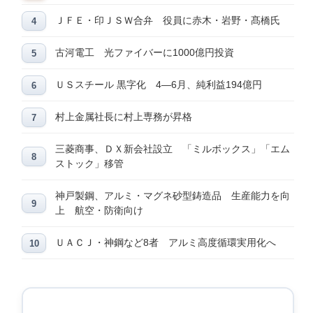
ＪＦＥ・印ＪＳＷ合弁 役員に赤木・岩野・髙橋氏
古河電工 光ファイバーに1000億円投資
ＵＳスチール 黒字化 4―6月、純利益194億円
村上金属社長に村上専務が昇格
三菱商事、ＤＸ新会社設立 「ミルボックス」「エム
ストック」移管
神戸製鋼、アルミ・マグネ砂型鋳造品 生産能力を向
上 航空・防衛向け
ＵＡＣＪ・神鋼など8者 アルミ高度循環実用化へ