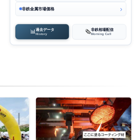
非鉄金属市場価格
過去データ
非鉄相場配信
📊
🗞️
History
Morning Call