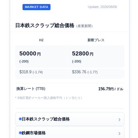
Update: 2026/08/06
MARKET DATA
日本鉄スクラップ総合価格
（産業新聞）
H2
新断プレス
50000
52800
円
円
(-200)
(-200)
$318.9
$336.76
(-1.74)
(-1.77)
156.79
換算レート (TTB)
円 / ドル
* 3地区電炉メーカー購入価格平均（トン当たり）
日本鉄スクラップ総合価格
鉄鋼市場価格