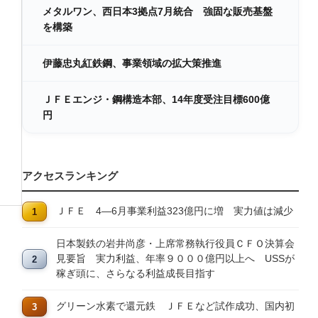
メタルワン、西日本3拠点7月統合 強固な販売基盤
を構築
伊藤忠丸紅鉄鋼、事業領域の拡大策推進
ＪＦＥエンジ・鋼構造本部、14年度受注目標600億
円
アクセスランキング
ＪＦＥ 4―6月事業利益323億円に増 実力値は減少
日本製鉄の岩井尚彦・上席常務執行役員ＣＦＯ決算会
見要旨 実力利益、年率９０００億円以上へ USSが
稼ぎ頭に、さらなる利益成長目指す
グリーン水素で還元鉄 ＪＦＥなど試作成功、国内初