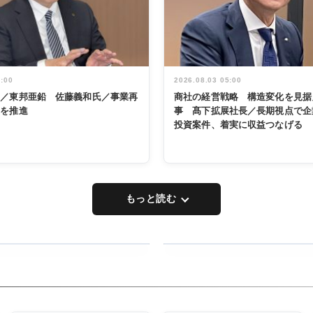
5:00
2026.08.03 05:00
く／東邦亜鉛 佐藤義和氏／事業再
商社の経営戦略 構造変化を見据
革を推進
事 髙下拡展社長／長期視点で企
投資案件、着実に収益つなげる
もっと読む
RECYCLING
タックトレー
ディング 創
立30周年記