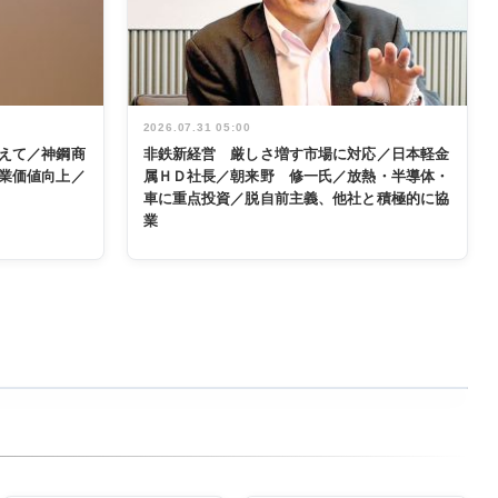
2026.07.31 05:00
えて／神鋼商
非鉄新経営 厳しさ増す市場に対応／日本軽金
業価値向上／
属ＨＤ社長／朝来野 修一氏／放熱・半導体・
車に重点投資／脱自前主義、他社と積極的に協
業