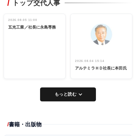
トップ交代人事
タックトレー
非鉄業界で
ディング 創
働く／女性
立30周年記念
管理職編
祝う 業界関
インタビュ
2026.08.05 11:00
INTERVIEW
INTERVIEW
係者ら220人
ー／社内ア
五光工業／社長に永島専務
出席
イデア発掘
し形に
2026.08.04 15:14
アルテミラＨＤ社長に本田氏
もっと読む
書籍・出版物