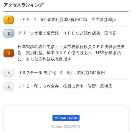
アクセスランキング
ＪＦＥ 4―6月事業利益323億円に増 実力値は減少
グリーン水素で還元鉄 ＪＦＥなど試作成功、国内初
日本製鉄の岩井尚彦・上席常務執行役員ＣＦＯ決算会見要
旨 実力利益、年率９０００億円以上へ USSが稼ぎ頭
に、さらなる利益成長目指す
ＵＳスチール 黒字化 4―6月、純利益194億円
ＪＦＥ・印ＪＳＷ合弁 役員に赤木・岩野・髙橋氏
MARKET DATA
Update: 2026/08/06