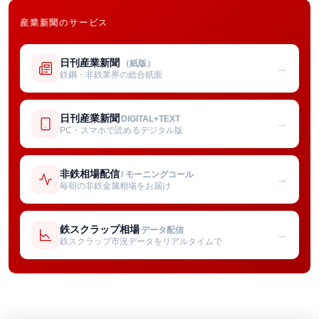
産業新聞のサービス
日刊産業新聞
（紙版）
→
鉄鋼・非鉄業界の総合紙面
日刊産業新聞
DIGITAL+TEXT
→
PC・スマホで読めるデジタル版
非鉄相場配信
/ モーニングコール
→
毎朝の非鉄金属相場をお届け
鉄スクラップ相場
データ配信
→
鉄スクラップ市況データをリアルタイムで