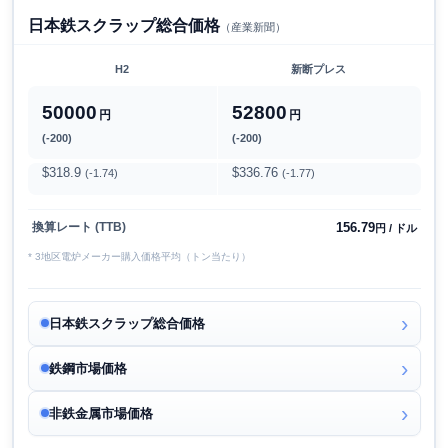
日本鉄スクラップ総合価格
（産業新聞）
H2
新断プレス
50000
52800
円
円
(-200)
(-200)
$318.9
$336.76
(-1.74)
(-1.77)
156.79
換算レート (TTB)
円 / ドル
* 3地区電炉メーカー購入価格平均（トン当たり）
日本鉄スクラップ総合価格
鉄鋼市場価格
非鉄金属市場価格