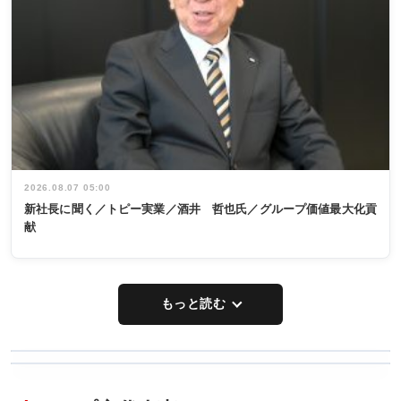
2026.08.07 05:00
新社長に聞く／トピー実業／酒井 哲也氏／グループ価値最大化貢
献
もっと読む
WORKING
RECYCLING
STYLE