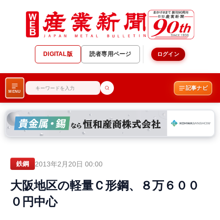
DIGITAL版
読者専用ページ
ログイン
記事ナビ
MENU
2013年2月20日 00:00
鉄鋼
大阪地区の軽量Ｃ形鋼、８万６００
０円中心