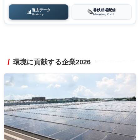
過去データ
非鉄相場配信
📊
🗞️
History
Morning Call
環境に貢献する企業2026