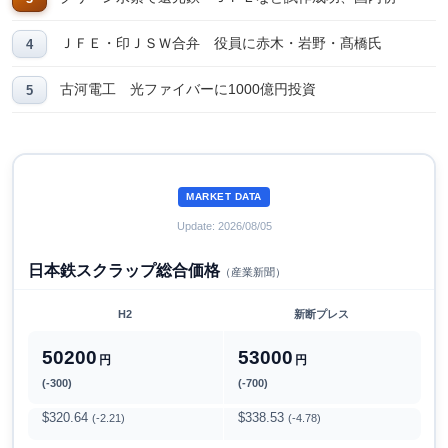
ＪＦＥ・印ＪＳＷ合弁 役員に赤木・岩野・髙橋氏
古河電工 光ファイバーに1000億円投資
MARKET DATA
Update: 2026/08/05
日本鉄スクラップ総合価格
（産業新聞）
H2
新断プレス
50200
53000
円
円
(-300)
(-700)
$320.64
$338.53
(-2.21)
(-4.78)