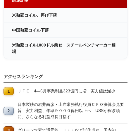
関連記事
米熱延コイル、再び下落
中国熱延コイル下落
米熱延コイル1000ドル乗せ スチールベンチマーカー相
場
アクセスランキング
ＪＦＥ 4―6月事業利益323億円に増 実力値は減少
日本製鉄の岩井尚彦・上席常務執行役員ＣＦＯ決算会見要
旨 実力利益、年率９０００億円以上へ USSが稼ぎ頭
に、さらなる利益成長目指す
グリーン水素で還元鉄 ＪＦＥなど試作成功、国内初