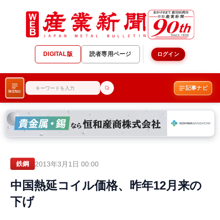
DIGITAL版
読者専用ページ
ログイン
記事ナビ
MENU
2013年3月1日 00:00
鉄鋼
中国熱延コイル価格、昨年12月来の
下げ