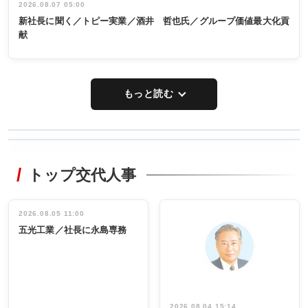
2026.08.07 05:00
新社長に聞く／トピー実業／酒井 哲也氏／グループ価値最大化貢
献
もっと読む
WORKING
RECYCLING
STYLE
トップ交代人事
タックトレー
非鉄業界で
ディング 創
働く／女性
立30周年記念
管理職編
祝う 業界関
インタビュ
2026.08.05 11:00
INTERVIEW
INTERVIEW
係者ら220人
ー／社内ア
五光工業／社長に永島専務
出席
イデア発掘
し形に
2026.08.04 15:14