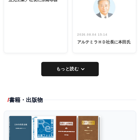
出席
イデア発掘
し形に
2026.08.04 15:14
アルテミラＨＤ社長に本田氏
もっと読む
書籍・出版物