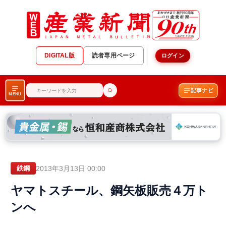
DIGITAL版
読者専用ページ
ログイン
記事ナビ
MENU
2013年3月13日 00:00
鉄鋼
ヤマトスチール、鋼矢板販売４万ト
ンへ