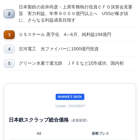
日本製鉄の岩井尚彦・上席常務執行役員ＣＦＯ決算会見要
旨 実力利益、年率９０００億円以上へ USSが稼ぎ頭
に、さらなる利益成長目指す
ＵＳスチール 黒字化 4―6月、純利益194億円
古河電工 光ファイバーに1000億円投資
グリーン水素で還元鉄 ＪＦＥなど試作成功、国内初
MARKET DATA
Update: 2026/08/07
日本鉄スクラップ総合価格
（産業新聞）
H2
新断プレス