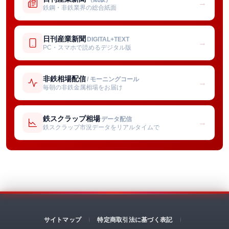
→
鉄鋼・非鉄業界の総合紙面
日刊産業新聞
DIGITAL+TEXT
→
PC・スマホで読めるデジタル版
非鉄相場配信
/ モーニングコール
→
毎朝の非鉄金属相場をお届け
鉄スクラップ相場
データ配信
→
鉄スクラップ市況データをリアルタイムで
サイトマップ
特定商取引法に基づく表記