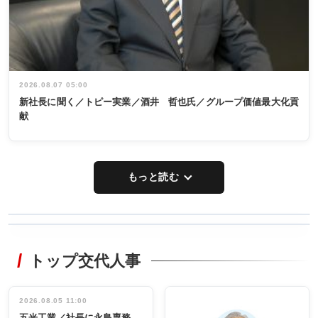
2026.08.07 05:00
新社長に聞く／トピー実業／酒井 哲也氏／グループ価値最大化貢
献
もっと読む
WORKING
RECYCLING
STYLE
トップ交代人事
タックトレー
非鉄業界で
ディング 創
働く／女性
立30周年記念
管理職編
祝う 業界関
インタビュ
2026.08.05 11:00
INTERVIEW
INTERVIEW
係者ら220人
ー／社内ア
五光工業／社長に永島専務