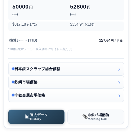
50000
52800
円
円
(―)
(―)
$317.18
$334.94
(-1.72)
(-1.82)
157.64
換算レート (TTB)
円 / ドル
* 3地区電炉メーカー購入価格平均（トン当たり）
日本鉄スクラップ総合価格
鉄鋼市場価格
非鉄金属市場価格
過去データ
非鉄相場配信
📊
🗞️
History
Morning Call