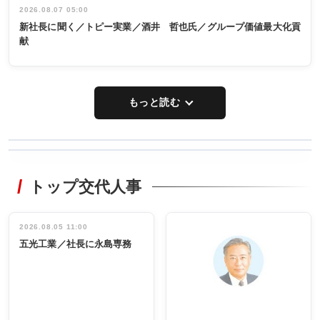
2026.08.07 05:00
新社長に聞く／トピー実業／酒井 哲也氏／グループ価値最大化貢
献
もっと読む
WORKING
RECYCLING
STYLE
トップ交代人事
タックトレー
非鉄業界で
ディング 創
働く／女性
立30周年記念
管理職編
祝う 業界関
インタビュ
2026.08.05 11:00
INTERVIEW
INTERVIEW
係者ら220人
ー／社内ア
五光工業／社長に永島専務
出席
イデア発掘
し形に