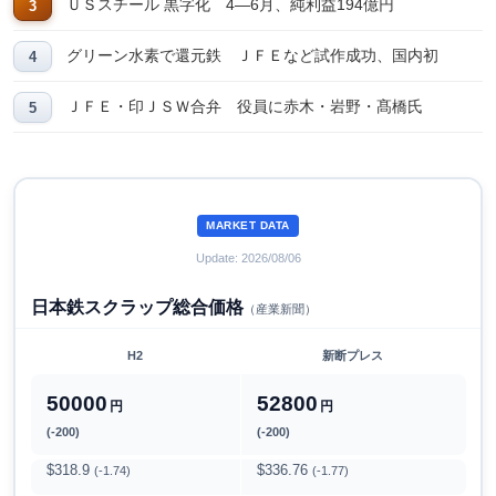
ＵＳスチール 黒字化 4―6月、純利益194億円
グリーン水素で還元鉄 ＪＦＥなど試作成功、国内初
ＪＦＥ・印ＪＳＷ合弁 役員に赤木・岩野・髙橋氏
MARKET DATA
Update: 2026/08/06
日本鉄スクラップ総合価格
（産業新聞）
H2
新断プレス
50000
52800
円
円
(-200)
(-200)
$318.9
$336.76
(-1.74)
(-1.77)