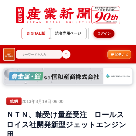
DIGITAL版
読者専用ページ
ログイン
記事ナビ
MENU
2013年8月19日 06:00
鉄鋼
ＮＴＮ、軸受け量産受注 ロールス
ロイス社開発新型ジェットエンジン
用