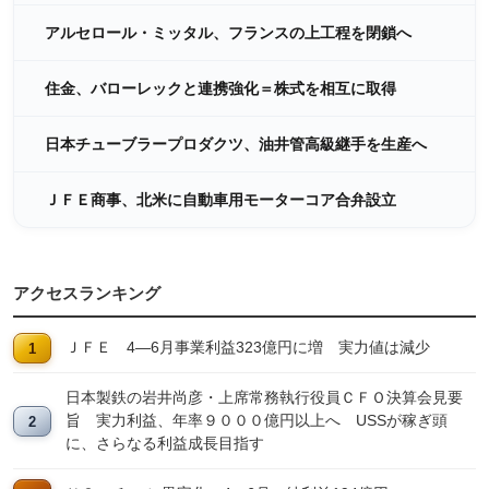
アルセロール・ミッタル、フランスの上工程を閉鎖へ
住金、バローレックと連携強化＝株式を相互に取得
日本チューブラープロダクツ、油井管高級継手を生産へ
ＪＦＥ商事、北米に自動車用モーターコア合弁設立
アクセスランキング
ＪＦＥ 4―6月事業利益323億円に増 実力値は減少
日本製鉄の岩井尚彦・上席常務執行役員ＣＦＯ決算会見要
旨 実力利益、年率９０００億円以上へ USSが稼ぎ頭
に、さらなる利益成長目指す