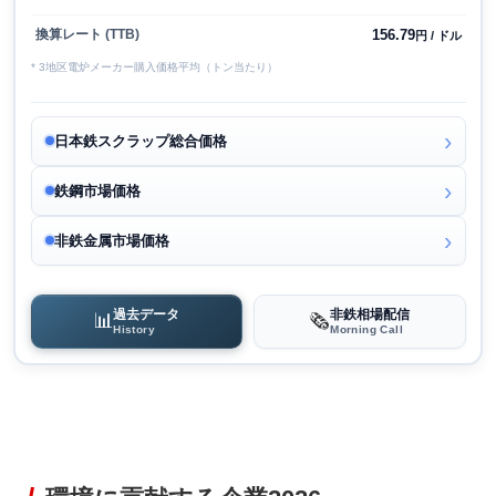
156.79
換算レート (TTB)
円 / ドル
* 3地区電炉メーカー購入価格平均（トン当たり）
日本鉄スクラップ総合価格
鉄鋼市場価格
非鉄金属市場価格
過去データ
非鉄相場配信
📊
🗞️
History
Morning Call