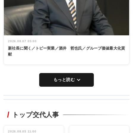
2026.08.07 05:00
新社長に聞く／トピー実業／酒井 哲也氏／グループ価値最大化貢
献
もっと読む
WORKING
RECYCLING
STYLE
トップ交代人事
タックトレー
非鉄業界で
ディング 創
働く／女性
立30周年記念
管理職編
祝う 業界関
インタビュ
2026.08.05 11:00