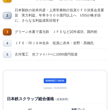
日本製鉄の岩井尚彦・上席常務執行役員ＣＦＯ決算会見要
旨 実力利益、年率９０００億円以上へ USSが稼ぎ頭
に、さらなる利益成長目指す
グリーン水素で還元鉄 ＪＦＥなど試作成功、国内初
ＪＦＥ・印ＪＳＷ合弁 役員に赤木・岩野・髙橋氏
古河電工 光ファイバーに1000億円投資
MARKET DATA
Update: 2026/08/06
日本鉄スクラップ総合価格
（産業新聞）
H2
新断プレス