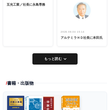
INTERVIEW
INTERVIEW
係者ら220人
ー／社内ア
五光工業／社長に永島専務
出席
イデア発掘
し形に
2026.08.04 15:14
アルテミラＨＤ社長に本田氏
もっと読む
書籍・出版物