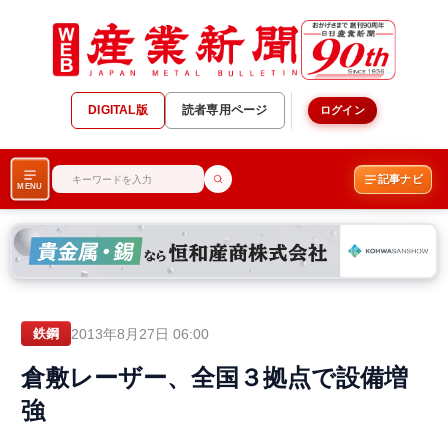
DIGITAL版
読者専用ページ
ログイン
記事ナビ
MENU
2013年8月27日 06:00
鉄鋼
倉敷レーザー、全国３拠点で設備増
強