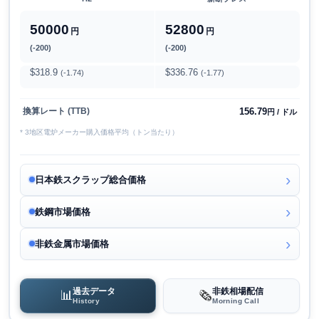
50000
52800
円
円
(-200)
(-200)
$318.9
$336.76
(-1.74)
(-1.77)
156.79
換算レート (TTB)
円 / ドル
* 3地区電炉メーカー購入価格平均（トン当たり）
日本鉄スクラップ総合価格
鉄鋼市場価格
非鉄金属市場価格
過去データ
非鉄相場配信
📊
🗞️
History
Morning Call