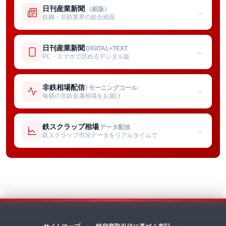
日刊産業新聞
（紙版）
→
鉄鋼・非鉄業界の総合紙面
日刊産業新聞
DIGITAL+TEXT
→
PC・スマホで読めるデジタル版
非鉄相場配信
/ モーニングコール
→
毎朝の非鉄金属相場をお届け
鉄スクラップ相場
データ配信
→
鉄スクラップ市況データをリアルタイムで