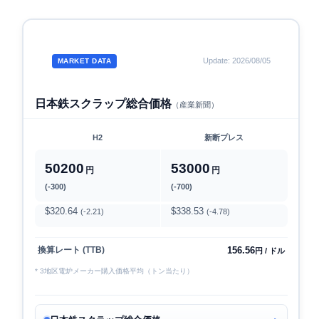
Update: 2026/08/05
MARKET DATA
日本鉄スクラップ総合価格
（産業新聞）
H2
新断プレス
50200
53000
円
円
(-300)
(-700)
$320.64
$338.53
(-2.21)
(-4.78)
156.56
換算レート (TTB)
円 / ドル
* 3地区電炉メーカー購入価格平均（トン当たり）