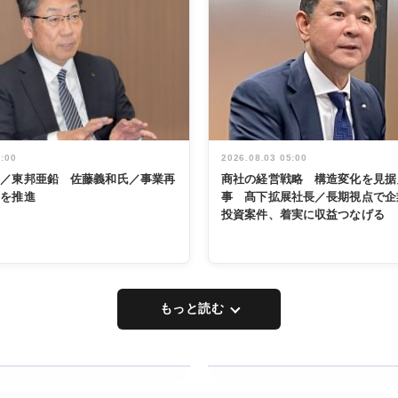
5:00
2026.08.03 05:00
く／東邦亜鉛 佐藤義和氏／事業再
商社の経営戦略 構造変化を見据
革を推進
事 髙下拡展社長／長期視点で企
投資案件、着実に収益つなげる
もっと読む
RECYCLING