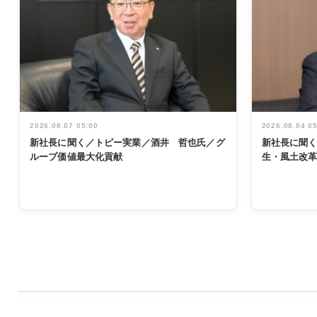
2026.08.07 05:00
2026.08.04 0
新社長に聞く／トピー実業／酒井 哲也氏／グ
新社長に聞
ループ価値最大化貢献
生・風土改
WORKING