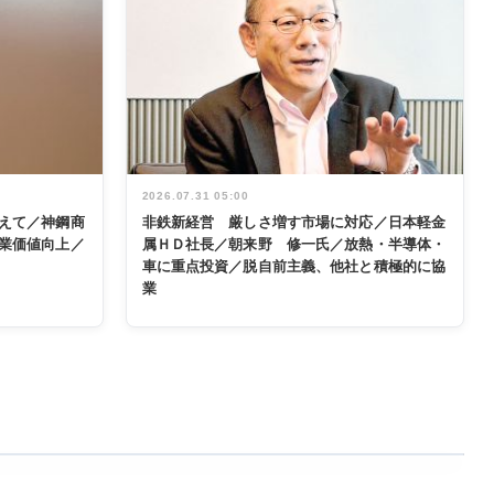
2026.07.31 05:00
えて／神鋼商
非鉄新経営 厳しさ増す市場に対応／日本軽金
業価値向上／
属ＨＤ社長／朝来野 修一氏／放熱・半導体・
車に重点投資／脱自前主義、他社と積極的に協
業