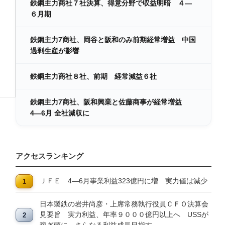
鉄鋼主力商社７社決算、得意分野で収益明暗 ４―
６月期
鉄鋼主力7商社、岡谷と阪和のみ前期経常増益 中国
過剰生産が影響
鉄鋼主力商社８社、前期 経常減益６社
鉄鋼主力7商社、阪和興業と佐藤商事が経常増益
4―6月 全社減収に
アクセスランキング
ＪＦＥ 4―6月事業利益323億円に増 実力値は減少
日本製鉄の岩井尚彦・上席常務執行役員ＣＦＯ決算会
見要旨 実力利益、年率９０００億円以上へ USSが