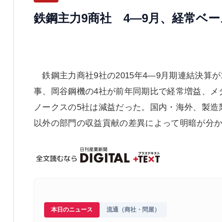
鉄鋼主力9商社 4―9月、経常ベ
鉄鋼主力商社9社の2015年4―9月期連結決算
事、岡谷鋼機の4社が前年同期比で経常増益、メ
ノークスの5社は減益だった。国内・海外、製造
以外の部門の収益貢献の差異によって明暗が分
本日のニュース
流通（商社・問屋）