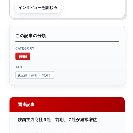
インタビューを読む
この記事の分類
CATEGORY
鉄鋼
TAG
#流通（商社・問屋）
関連記事
鉄鋼主力商社９社 前期、７社が経常増益