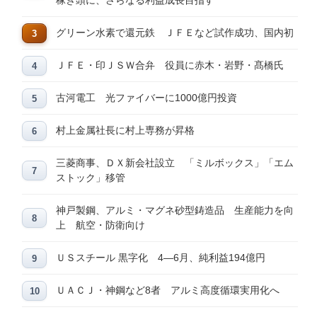
稼ぎ頭に、さらなる利益成長目指す
グリーン水素で還元鉄 ＪＦＥなど試作成功、国内初
ＪＦＥ・印ＪＳＷ合弁 役員に赤木・岩野・髙橋氏
古河電工 光ファイバーに1000億円投資
村上金属社長に村上専務が昇格
三菱商事、ＤＸ新会社設立 「ミルボックス」「エム
ストック」移管
神戸製鋼、アルミ・マグネ砂型鋳造品 生産能力を向
上 航空・防衛向け
ＵＳスチール 黒字化 4―6月、純利益194億円
ＵＡＣＪ・神鋼など8者 アルミ高度循環実用化へ