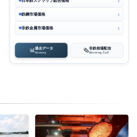
日本鉄スクラップ総合価格
鉄鋼市場価格
非鉄金属市場価格
過去データ
非鉄相場配信
📊
🗞️
History
Morning Call