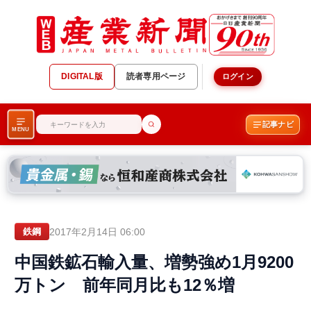
DIGITAL版
読者専用ページ
ログイン
記事ナビ
MENU
2017年2月14日 06:00
鉄鋼
中国鉄鉱石輸入量、増勢強め1月9200
万トン 前年同月比も12％増