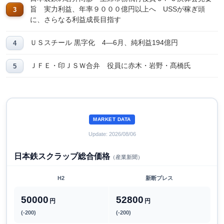
旨 実力利益、年率９０００億円以上へ USSが稼ぎ頭
に、さらなる利益成長目指す
ＵＳスチール 黒字化 4―6月、純利益194億円
ＪＦＥ・印ＪＳＷ合弁 役員に赤木・岩野・髙橋氏
MARKET DATA
Update: 2026/08/06
日本鉄スクラップ総合価格
（産業新聞）
H2
新断プレス
50000
52800
円
円
(-200)
(-200)