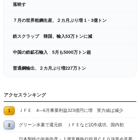
落映す
７月の世界粗鋼生産、２カ月ぶり増 1・3億トン
鉄スクラップ 韓国、輸入53万トンに減
中国の鉄鉱石輸入 5月も5000万トン超
普通鋼輸出、２カ月ぶり増227万トン
アクセスランキング
ＪＦＥ 4―6月事業利益323億円に増 実力値は減少
グリーン水素で還元鉄 ＪＦＥなど試作成功、国内初
日本製鉄の岩井尚彦・上席常務執行役員ＣＦＯ決算会見要