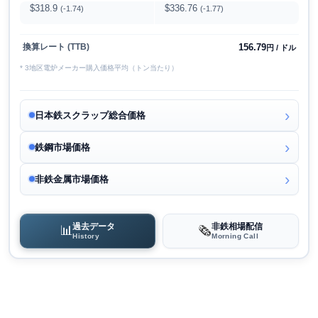
$318.9
$336.76
(-1.74)
(-1.77)
156.79
換算レート (TTB)
円 / ドル
* 3地区電炉メーカー購入価格平均（トン当たり）
日本鉄スクラップ総合価格
鉄鋼市場価格
非鉄金属市場価格
過去データ
非鉄相場配信
📊
🗞️
History
Morning Call