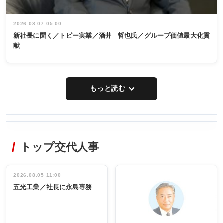
2026.08.07 05:00
新社長に聞く／トピー実業／酒井 哲也氏／グループ価値最大化貢
献
もっと読む
WORKING
RECYCLING
STYLE
トップ交代人事
タックトレー
非鉄業界で
ディング 創
働く／女性
立30周年記念
管理職編
祝う 業界関
インタビュ
2026.08.05 11:00
INTERVIEW
INTERVIEW
係者ら220人
ー／社内ア
五光工業／社長に永島専務
出席
イデア発掘
し形に