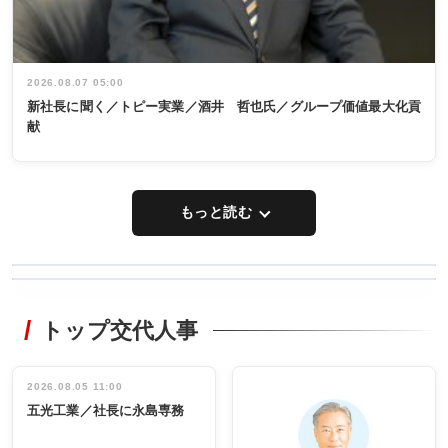
2026.08.07 05:00
新社長に聞く／トピー実業／酒井 哲也氏／グループ価値最大化貢
献
もっと読む
WORKING
RECYCLING
STYLE
トップ交代人事
タックトレー
非鉄業界で
ディング 創
働く／女性
立30周年記念
管理職編
祝う 業界関
インタビュ
2026.08.05 11:00
INTERVIEW
INTERVIEW
係者ら220人
ー／社内ア
五光工業／社長に永島専務
出席
イデア発掘
し形に