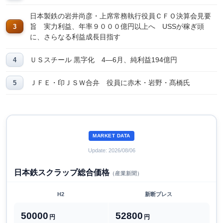
日本製鉄の岩井尚彦・上席常務執行役員ＣＦＯ決算会見要
旨 実力利益、年率９０００億円以上へ USSが稼ぎ頭
に、さらなる利益成長目指す
ＵＳスチール 黒字化 4―6月、純利益194億円
ＪＦＥ・印ＪＳＷ合弁 役員に赤木・岩野・髙橋氏
MARKET DATA
Update: 2026/08/06
日本鉄スクラップ総合価格
（産業新聞）
H2
新断プレス
50000
52800
円
円