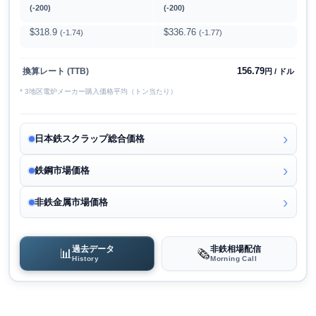
(-200)
(-200)
$318.9
$336.76
(-1.74)
(-1.77)
156.79
換算レート (TTB)
円 / ドル
* 3地区電炉メーカー購入価格平均（トン当たり）
日本鉄スクラップ総合価格
鉄鋼市場価格
非鉄金属市場価格
過去データ
非鉄相場配信
📊
🗞️
History
Morning Call