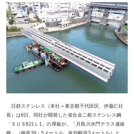
日鉄ステンレス（本社＝東京都千代田区、伊藤仁社
長）は8日、同社が開発した省合金二相ステンレス鋼
「ＳＵＳ821Ｌ1」の厚板が、「月島川水門テラス連絡
橋」（橋長39・5メートル、有効幅員3メートル）と