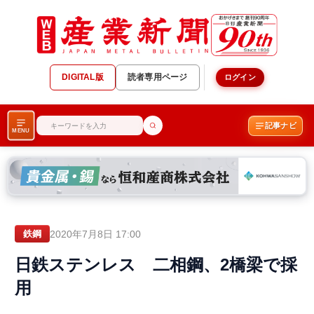
DIGITAL版
読者専用ページ
ログイン
記事ナビ
MENU
2020年7月8日 17:00
鉄鋼
日鉄ステンレス 二相鋼、2橋梁で採
用