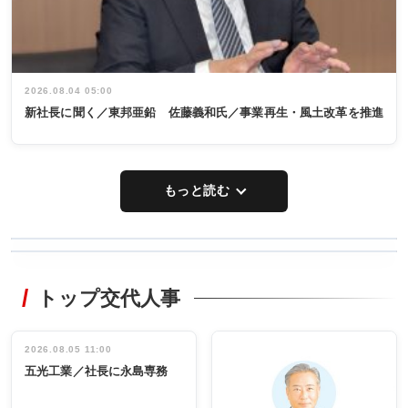
2026.08.04 05:00
新社長に聞く／東邦亜鉛 佐藤義和氏／事業再生・風土改革を推進
もっと読む
WORKING
RECYCLING
STYLE
トップ交代人事
タックトレー
非鉄業界で
ディング 創
働く／女性
立30周年記念
管理職編
祝う 業界関
インタビュ
2026.08.05 11:00
INTERVIEW
INTERVIEW
係者ら220人
ー／社内ア
五光工業／社長に永島専務
出席
イデア発掘
し形に