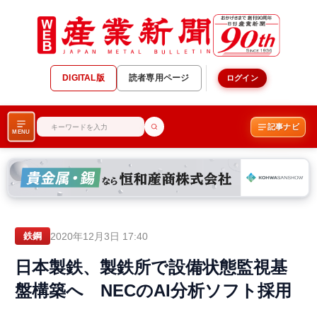
DIGITAL版
読者専用ページ
ログイン
記事ナビ
MENU
2020年12月3日 17:40
鉄鋼
日本製鉄、製鉄所で設備状態監視基
盤構築へ NECのAI分析ソフト採用