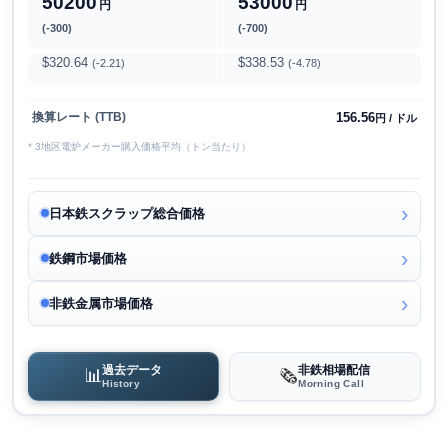
50200
53000
円
円
(-300)
(-700)
$320.64
$338.53
(-2.21)
(-4.78)
156.56
換算レート (TTB)
円 / ドル
* 3地区電炉メーカー購入価格平均（トン当たり）
日本鉄スクラップ総合価格
鉄鋼市場価格
非鉄金属市場価格
過去データ
非鉄相場配信
📊
🗞️
History
Morning Call