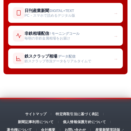
日刊産業新聞
DIGITAL+TEXT
→
PC・スマホで読めるデジタル版
非鉄相場配信
/ モーニングコール
→
毎朝の非鉄金属相場をお届け
鉄スクラップ相場
データ配信
→
鉄スクラップ市況データをリアルタイムで
サイトマップ
特定商取引法に基づく表記
新聞記事利用について
個人情報保護方針について
著作権について
会社概要
お問い合わせ
産業新聞英語版