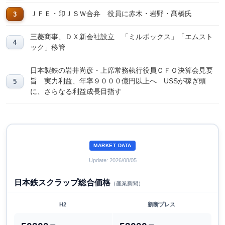
ＪＦＥ・印ＪＳＷ合弁 役員に赤木・岩野・髙橋氏
三菱商事、ＤＸ新会社設立 「ミルボックス」「エムスト
ック」移管
日本製鉄の岩井尚彦・上席常務執行役員ＣＦＯ決算会見要
旨 実力利益、年率９０００億円以上へ USSが稼ぎ頭
に、さらなる利益成長目指す
MARKET DATA
Update: 2026/08/05
日本鉄スクラップ総合価格
（産業新聞）
H2
新断プレス