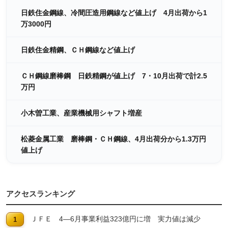
日鉄住金鋼線、冷間圧造用鋼線など値上げ 4月出荷から1
万3000円
日鉄住金精鋼、ＣＨ鋼線など値上げ
ＣＨ鋼線磨棒鋼 日鉄精鋼が値上げ 7・10月出荷で計2.5
万円
小木曽工業、産業機械用シャフト増産
松菱金属工業 磨棒鋼・ＣＨ鋼線、4月出荷分から1.3万円
値上げ
アクセスランキング
ＪＦＥ 4―6月事業利益323億円に増 実力値は減少