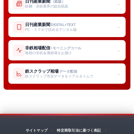
日刊産業新聞
（紙版）
→
鉄鋼・非鉄業界の総合紙面
日刊産業新聞
DIGITAL+TEXT
→
PC・スマホで読めるデジタル版
非鉄相場配信
/ モーニングコール
→
毎朝の非鉄金属相場をお届け
鉄スクラップ相場
データ配信
→
鉄スクラップ市況データをリアルタイムで
サイトマップ
特定商取引法に基づく表記