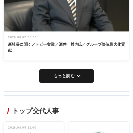
2026.08.07 05:00
新社長に聞く／トピー実業／酒井 哲也氏／グループ価値最大化貢
献
もっと読む
WORKING
RECYCLING
STYLE
トップ交代人事
タックトレー
非鉄業界で
ディング 創
働く／女性
立30周年記念
管理職編
祝う 業界関
インタビュ
2026.08.05 11:00
INTERVIEW
INTERVIEW
係者ら220人