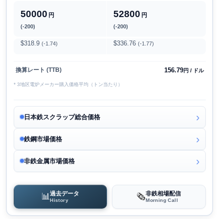
50000
52800
円
円
(-200)
(-200)
$318.9
$336.76
(-1.74)
(-1.77)
156.79
換算レート (TTB)
円 / ドル
* 3地区電炉メーカー購入価格平均（トン当たり）
日本鉄スクラップ総合価格
鉄鋼市場価格
非鉄金属市場価格
過去データ
非鉄相場配信
📊
🗞️
History
Morning Call