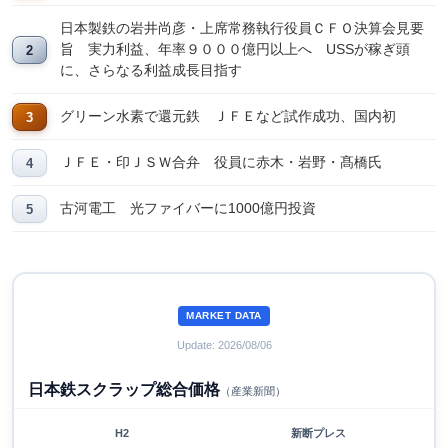
日本製鉄の岩井尚彦・上席常務執行役員ＣＦＯ決算会見要
旨 実力利益、年率９０００億円以上へ USSが稼ぎ頭
に、さらなる利益成長目指す
グリーン水素で還元鉄 ＪＦＥなど試作成功、国内初
ＪＦＥ・印ＪＳＷ合弁 役員に赤木・岩野・髙橋氏
古河電工 光ファイバーに1000億円投資
MARKET DATA
Update: 2026/08/06
日本鉄スクラップ総合価格
（産業新聞）
H2
新断プレス