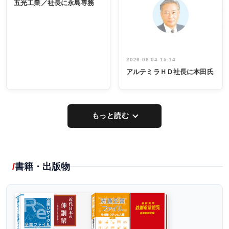
ー／社内ア
五光工業／社長に永島専務
出席
イデア発掘
し形に
2026.08.04 15:14
アルテミラＨＤ社長に本田氏
もっと読む
書籍・出版物