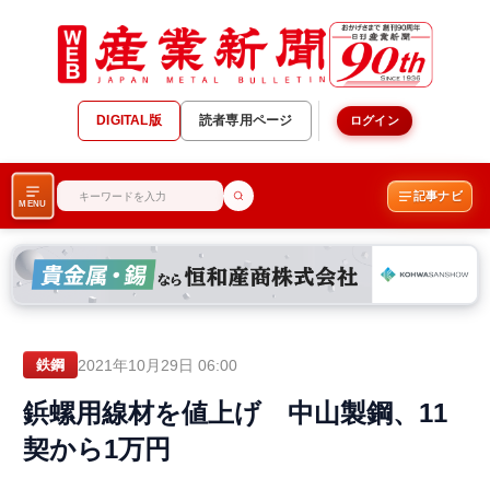
DIGITAL版
読者専用ページ
ログイン
記事ナビ
MENU
2021年10月29日 06:00
鉄鋼
鋲螺用線材を値上げ 中山製鋼、11
契から1万円