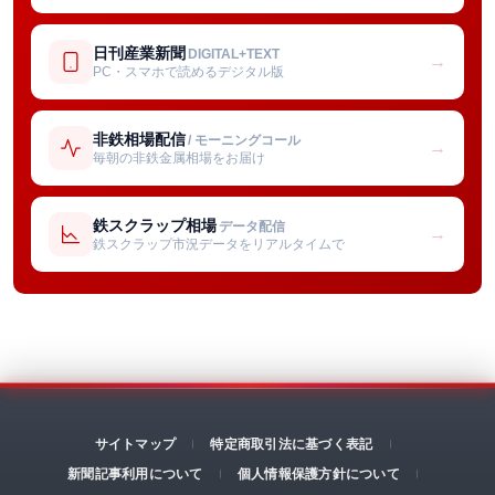
日刊産業新聞
DIGITAL+TEXT
→
PC・スマホで読めるデジタル版
非鉄相場配信
/ モーニングコール
→
毎朝の非鉄金属相場をお届け
鉄スクラップ相場
データ配信
→
鉄スクラップ市況データをリアルタイムで
サイトマップ
特定商取引法に基づく表記
新聞記事利用について
個人情報保護方針について