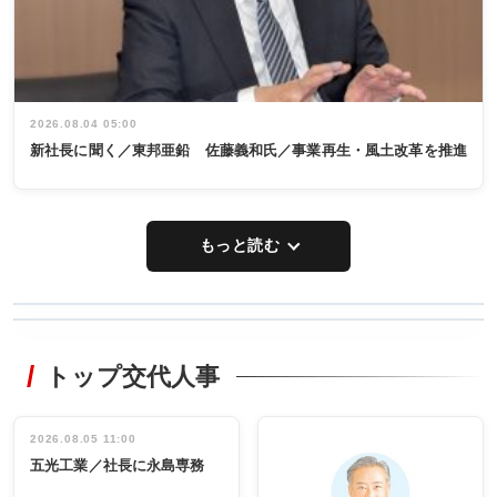
2026.08.04 05:00
新社長に聞く／東邦亜鉛 佐藤義和氏／事業再生・風土改革を推進
もっと読む
WORKING
RECYCLING
STYLE
トップ交代人事
タックトレー
非鉄業界で
ディング 創
働く／女性
立30周年記念
管理職編
祝う 業界関
インタビュ
2026.08.05 11:00
INTERVIEW
INTERVIEW
係者ら220人
ー／社内ア
五光工業／社長に永島専務
出席
イデア発掘