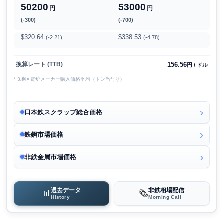
50200
53000
円
円
(-300)
(-700)
$320.64
$338.53
(-2.21)
(-4.78)
156.56
換算レート (TTB)
円 / ドル
* 3地区電炉メーカー購入価格平均（トン当たり）
日本鉄スクラップ総合価格
鉄鋼市場価格
非鉄金属市場価格
過去データ
非鉄相場配信
📊
🗞️
History
Morning Call