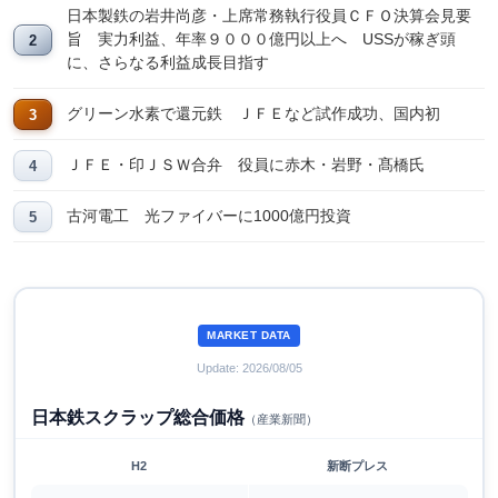
日本製鉄の岩井尚彦・上席常務執行役員ＣＦＯ決算会見要
旨 実力利益、年率９０００億円以上へ USSが稼ぎ頭
に、さらなる利益成長目指す
グリーン水素で還元鉄 ＪＦＥなど試作成功、国内初
ＪＦＥ・印ＪＳＷ合弁 役員に赤木・岩野・髙橋氏
古河電工 光ファイバーに1000億円投資
MARKET DATA
Update: 2026/08/05
日本鉄スクラップ総合価格
（産業新聞）
H2
新断プレス