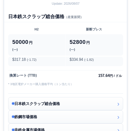
Update: 2026/08/07
日本鉄スクラップ総合価格
（産業新聞）
H2
新断プレス
50000
52800
円
円
(―)
(―)
$317.18
$334.94
(-1.72)
(-1.82)
157.64
換算レート (TTB)
円 / ドル
* 3地区電炉メーカー購入価格平均（トン当たり）
日本鉄スクラップ総合価格
鉄鋼市場価格
非鉄金属市場価格