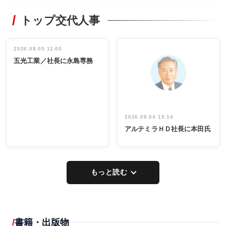
RECYCLING
STYLE
トップ交代人事
タックトレー
非鉄業界で
ディング 創
働く／女性
立30周年記念
管理職編
祝う 業界関
インタビュ
2026.08.05 11:00
INTERVIEW
INTERVIEW
係者ら220人
ー／社内ア
五光工業／社長に永島専務
出席
イデア発掘
し形に
2026.08.04 15:14
アルテミラＨＤ社長に本田氏
もっと読む
書籍・出版物