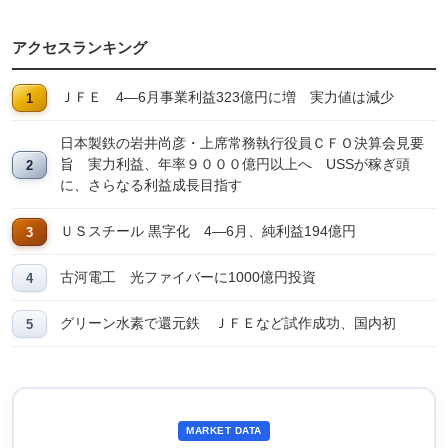
アクセスランキング
ＪＦＥ 4―6月事業利益323億円に増 実力値は減少
日本製鉄の岩井尚彦・上席常務執行役員ＣＦＯ決算会見要
旨 実力利益、年率９０００億円以上へ USSが稼ぎ頭
に、さらなる利益成長目指す
ＵＳスチール 黒字化 4―6月、純利益194億円
古河電工 光ファイバーに1000億円投資
グリーン水素で還元鉄 ＪＦＥなど試作成功、国内初
MARKET DATA