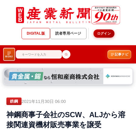
DIGITAL版
読者専用ページ
ログイン
記事ナビ
MENU
2021年11月30日 06:00
鉄鋼
神鋼商事子会社のSCW、ALJから溶
接関連資機材販売事業を譲受