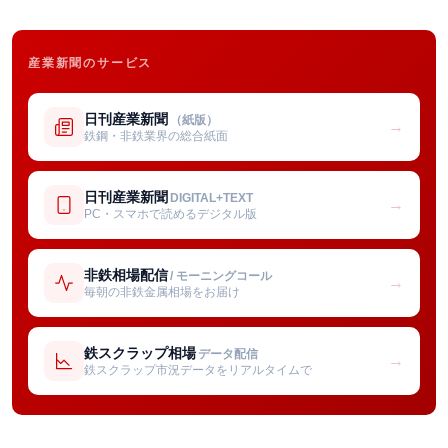
産業新聞のサービス
日刊産業新聞
（紙版）
→
鉄鋼・非鉄業界の総合紙面
日刊産業新聞
DIGITAL+TEXT
→
PC・スマホで読めるデジタル版
非鉄相場配信
/ モーニングコール
→
毎朝の非鉄金属相場をお届け
鉄スクラップ相場
データ配信
→
鉄スクラップ市況データをリアルタイムで