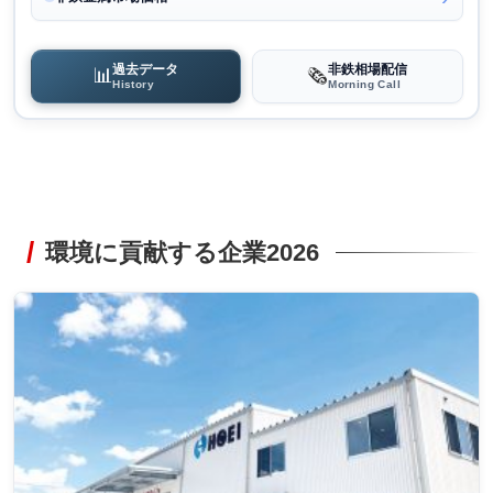
過去データ
非鉄相場配信
📊
🗞️
History
Morning Call
環境に貢献する企業2026