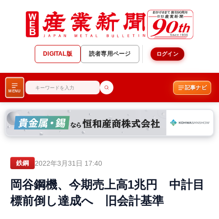
DIGITAL版
読者専用ページ
ログイン
記事ナビ
MENU
2022年3月31日 17:40
鉄鋼
岡谷鋼機、今期売上高1兆円 中計目
標前倒し達成へ 旧会計基準