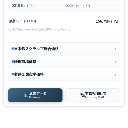
$318.9
$336.76
(-1.74)
(-1.77)
156.79
換算レート (TTB)
円 / ドル
* 3地区電炉メーカー購入価格平均（トン当たり）
日本鉄スクラップ総合価格
鉄鋼市場価格
非鉄金属市場価格
過去データ
非鉄相場配信
📊
🗞️
History
Morning Call