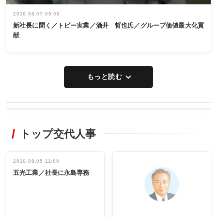
2026.08.07 05:00
新社長に聞く／トピー実業／酒井 哲也氏／グループ価値最大化貢
献
もっと読む
WORKING
RECYCLING
STYLE
トップ交代人事
タックトレー
非鉄業界で
ディング 創
働く／女性
立30周年記念
管理職編
祝う 業界関
インタビュ
2026.08.05 11:00
INTERVIEW
INTERVIEW
係者ら220人
ー／社内ア
五光工業／社長に永島専務
出席
イデア発掘
し形に