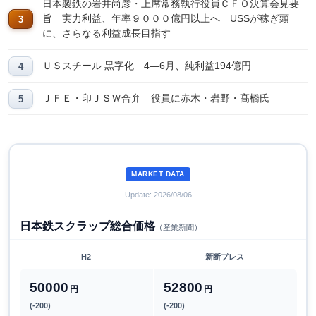
日本製鉄の岩井尚彦・上席常務執行役員ＣＦＯ決算会見要
旨 実力利益、年率９０００億円以上へ USSが稼ぎ頭
に、さらなる利益成長目指す
ＵＳスチール 黒字化 4―6月、純利益194億円
ＪＦＥ・印ＪＳＷ合弁 役員に赤木・岩野・髙橋氏
MARKET DATA
Update: 2026/08/06
日本鉄スクラップ総合価格
（産業新聞）
H2
新断プレス
50000
52800
円
円
(-200)
(-200)