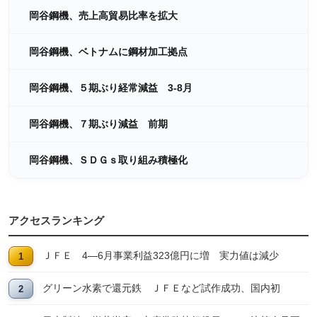
岡谷鋼機、売上高貿易比率を拡大
岡谷鋼機、ベトナムに鋼材加工拠点
岡谷鋼機、５期ぶり経常減益 3-8月
岡谷鋼機、７期ぶり減益 前期
岡谷鋼機、ＳＤＧｓ取り組み積極化
アクセスランキング
ＪＦＥ 4―6月事業利益323億円に増 実力値は減少
グリーン水素で還元鉄 ＪＦＥなど試作成功、国内初