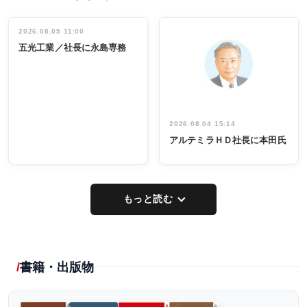
ディング 創
働く／女性
立30周年記念
管理職編
祝う 業界関
インタビュ
2026.08.05 11:00
INTERVIEW
INTERVIEW
係者ら220人
ー／社内ア
五光工業／社長に永島専務
出席
イデア発掘
し形に
2026.08.04 15:14
アルテミラＨＤ社長に本田氏
もっと読む
書籍・出版物