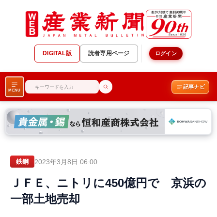
DIGITAL版
読者専用ページ
ログイン
記事ナビ
MENU
2023年3月8日 06:00
鉄鋼
ＪＦＥ、ニトリに450億円で 京浜の
一部土地売却