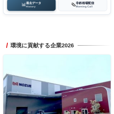
過去データ
非鉄相場配信
📊
🗞️
History
Morning Call
環境に貢献する企業2026