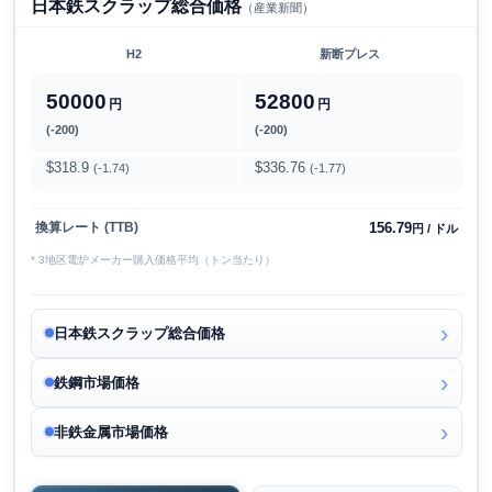
日本鉄スクラップ総合価格
（産業新聞）
H2
新断プレス
50000
52800
円
円
(-200)
(-200)
$318.9
$336.76
(-1.74)
(-1.77)
156.79
換算レート (TTB)
円 / ドル
* 3地区電炉メーカー購入価格平均（トン当たり）
日本鉄スクラップ総合価格
鉄鋼市場価格
非鉄金属市場価格