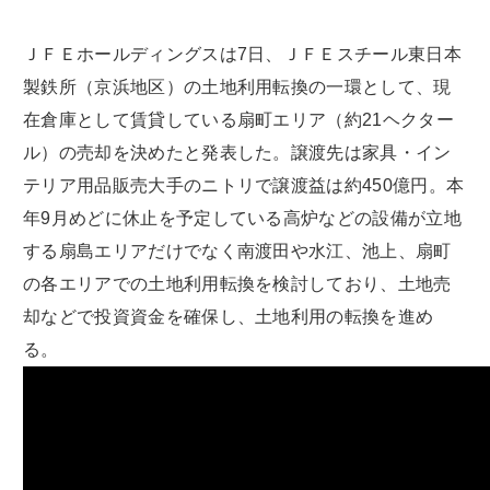
ＪＦＥホールディングスは7日、ＪＦＥスチール東日本
製鉄所（京浜地区）の土地利用転換の一環として、現
在倉庫として賃貸している扇町エリア（約21ヘクター
ル）の売却を決めたと発表した。譲渡先は家具・イン
テリア用品販売大手のニトリで譲渡益は約450億円。本
年9月めどに休止を予定している高炉などの設備が立地
する扇島エリアだけでなく南渡田や水江、池上、扇町
の各エリアでの土地利用転換を検討しており、土地売
却などで投資資金を確保し、土地利用の転換を進め
る。