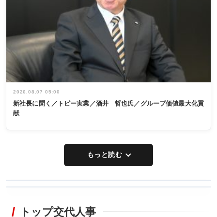
2026.08.07 05:00
新社長に聞く／トピー実業／酒井 哲也氏／グループ価値最大化貢
献
もっと読む
WORKING
RECYCLING
STYLE
トップ交代人事
タックトレー
非鉄業界で