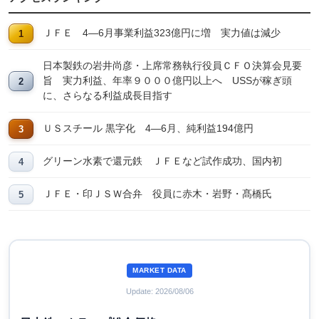
ＪＦＥ 4―6月事業利益323億円に増 実力値は減少
日本製鉄の岩井尚彦・上席常務執行役員ＣＦＯ決算会見要
旨 実力利益、年率９０００億円以上へ USSが稼ぎ頭
に、さらなる利益成長目指す
ＵＳスチール 黒字化 4―6月、純利益194億円
グリーン水素で還元鉄 ＪＦＥなど試作成功、国内初
ＪＦＥ・印ＪＳＷ合弁 役員に赤木・岩野・髙橋氏
MARKET DATA
Update: 2026/08/06