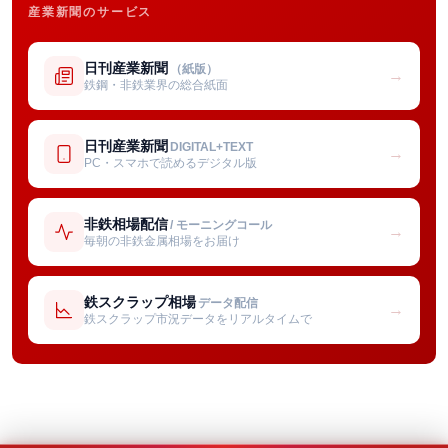
産業新聞のサービス
日刊産業新聞
（紙版）
→
鉄鋼・非鉄業界の総合紙面
日刊産業新聞
DIGITAL+TEXT
→
PC・スマホで読めるデジタル版
非鉄相場配信
/ モーニングコール
→
毎朝の非鉄金属相場をお届け
鉄スクラップ相場
データ配信
→
鉄スクラップ市況データをリアルタイムで