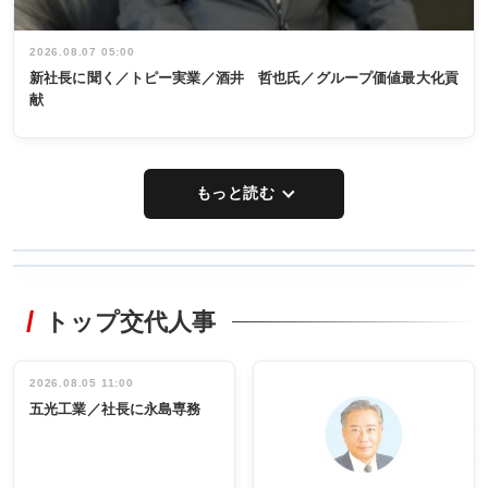
2026.08.07 05:00
新社長に聞く／トピー実業／酒井 哲也氏／グループ価値最大化貢
献
もっと読む
WORKING
RECYCLING
STYLE
トップ交代人事
タックトレー
非鉄業界で
ディング 創
働く／女性
立30周年記念
管理職編
祝う 業界関
インタビュ
2026.08.05 11:00
INTERVIEW
INTERVIEW
係者ら220人
ー／社内ア
五光工業／社長に永島専務
出席
イデア発掘
し形に