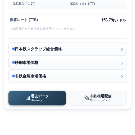
$318.9
$336.76
(-1.74)
(-1.77)
156.79
換算レート (TTB)
円 / ドル
* 3地区電炉メーカー購入価格平均（トン当たり）
日本鉄スクラップ総合価格
鉄鋼市場価格
非鉄金属市場価格
過去データ
非鉄相場配信
📊
🗞️
History
Morning Call