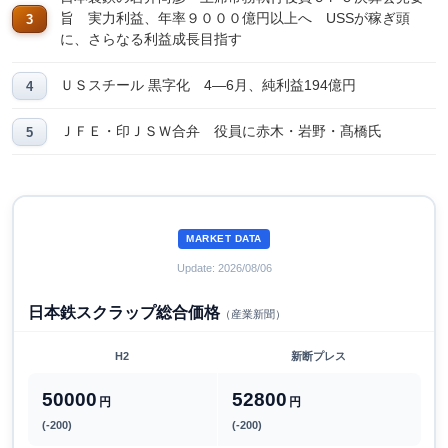
旨 実力利益、年率９０００億円以上へ USSが稼ぎ頭
に、さらなる利益成長目指す
ＵＳスチール 黒字化 4―6月、純利益194億円
ＪＦＥ・印ＪＳＷ合弁 役員に赤木・岩野・髙橋氏
MARKET DATA
Update: 2026/08/06
日本鉄スクラップ総合価格
（産業新聞）
H2
新断プレス
50000
52800
円
円
(-200)
(-200)