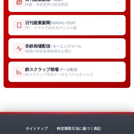
→
鉄鋼・非鉄業界の総合紙面
日刊産業新聞
DIGITAL+TEXT
→
PC・スマホで読めるデジタル版
非鉄相場配信
/ モーニングコール
→
毎朝の非鉄金属相場をお届け
鉄スクラップ相場
データ配信
→
鉄スクラップ市況データをリアルタイムで
サイトマップ
特定商取引法に基づく表記