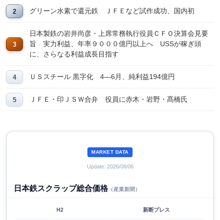
グリーン水素で還元鉄 ＪＦＥなど試作成功、国内初
日本製鉄の岩井尚彦・上席常務執行役員ＣＦＯ決算会見要
旨 実力利益、年率９０００億円以上へ USSが稼ぎ頭
に、さらなる利益成長目指す
ＵＳスチール 黒字化 4―6月、純利益194億円
ＪＦＥ・印ＪＳＷ合弁 役員に赤木・岩野・髙橋氏
MARKET DATA
Update: 2026/08/06
日本鉄スクラップ総合価格
（産業新聞）
H2
新断プレス