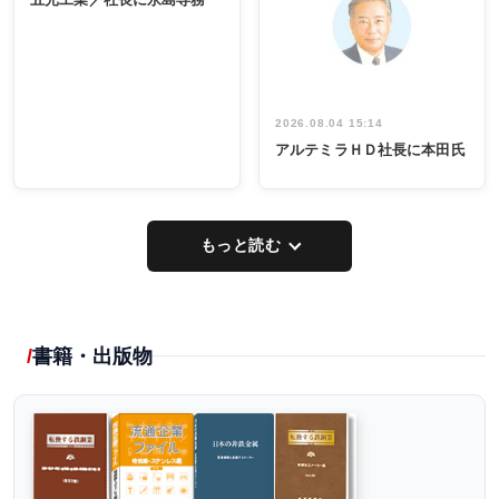
出席
イデア発掘
し形に
2026.08.04 15:14
アルテミラＨＤ社長に本田氏
もっと読む
書籍・出版物