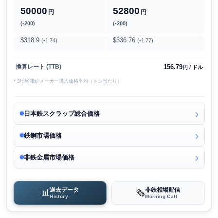
50000
52800
円
円
(-200)
(-200)
$318.9
$336.76
(-1.74)
(-1.77)
156.79
換算レート (TTB)
円 / ドル
* 3地区電炉メーカー購入価格平均（トン当たり）
日本鉄スクラップ総合価格
鉄鋼市場価格
非鉄金属市場価格
過去データ
非鉄相場配信
📊
🗞️
History
Morning Call