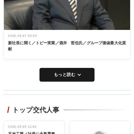
2026.08.07 05:00
新社長に聞く／トピー実業／酒井 哲也氏／グループ価値最大化貢
献
もっと読む
WORKING
RECYCLING
STYLE
トップ交代人事
タックトレー
非鉄業界で
ディング 創
働く／女性
立30周年記念
管理職編
祝う 業界関
インタビュ
2026.08.05 11:00
INTERVIEW
INTERVIEW
係者ら220人
ー／社内ア
五光工業／社長に永島専務