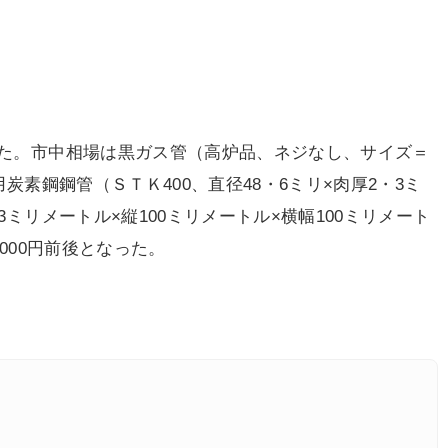
伸した。市中相場は黒ガス管（高炉品、ネジなし、サイズ＝
用炭素鋼鋼管（ＳＴＫ400、直径48・6ミリ×肉厚2・3ミ
3ミリメートル×縦100ミリメートル×横幅100ミリメート
7000円前後となった。