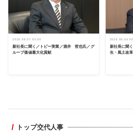
2026.08.07 05:00
2026.08.04 0
新社長に聞く／トピー実業／酒井 哲也氏／グ
新社長に聞
ループ価値最大化貢献
生・風土改
WORKING
STYLE
トップ交代人事
非鉄業界で