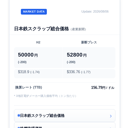
Update: 2026/08/06
MARKET DATA
日本鉄スクラップ総合価格
（産業新聞）
H2
新断プレス
50000
52800
円
円
(-200)
(-200)
$318.9
$336.76
(-1.74)
(-1.77)
156.79
換算レート (TTB)
円 / ドル
* 3地区電炉メーカー購入価格平均（トン当たり）
日本鉄スクラップ総合価格