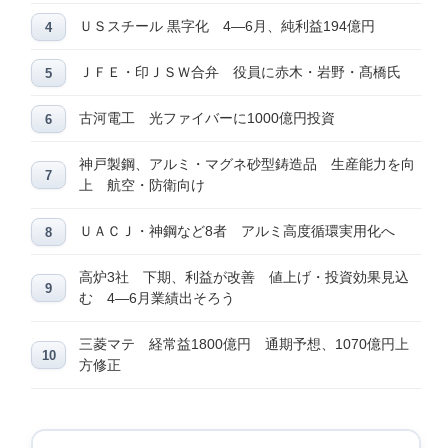
ＵＳスチール 黒字化 4―6月、純利益194億円
ＪＦＥ・印ＪＳＷ合弁 役員に赤木・岩野・髙橋氏
古河電工 光ファイバーに1000億円投資
神戸製鋼、アルミ・マグネ砂型鋳造品 生産能力を向
上 航空・防衛向け
ＵＡＣＪ・神鋼など8者 アルミ高度循環実用化へ
高炉3社 下期、利益が改善 値上げ・投資効果見込
む 4―6月業績出そろう
三菱マテ 経常益1800億円 通期予想、1070億円上
方修正