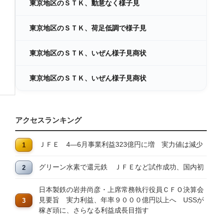
東京地区のＳＴＫ、動意なく様子見
東京地区のＳＴＫ、荷足低調で様子見
東京地区のＳＴＫ、いぜん様子見商状
東京地区のＳＴＫ、いぜん様子見商状
アクセスランキング
ＪＦＥ 4―6月事業利益323億円に増 実力値は減少
グリーン水素で還元鉄 ＪＦＥなど試作成功、国内初
日本製鉄の岩井尚彦・上席常務執行役員ＣＦＯ決算会
見要旨 実力利益、年率９０００億円以上へ USSが
稼ぎ頭に、さらなる利益成長目指す