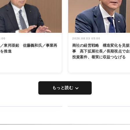
5:00
2026.08.03 05:00
く／東邦亜鉛 佐藤義和氏／事業再
商社の経営戦略 構造変化を見据
革を推進
事 髙下拡展社長／長期視点で企
投資案件、着実に収益つなげる
もっと読む
RECYCLING
タックトレー
ディング 創