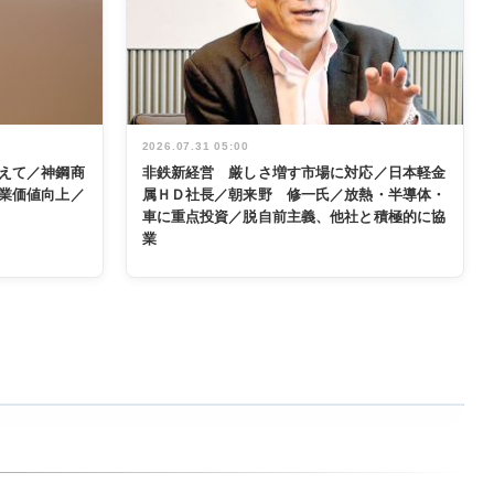
2026.07.31 05:00
えて／神鋼商
非鉄新経営 厳しさ増す市場に対応／日本軽金
業価値向上／
属ＨＤ社長／朝来野 修一氏／放熱・半導体・
車に重点投資／脱自前主義、他社と積極的に協
業