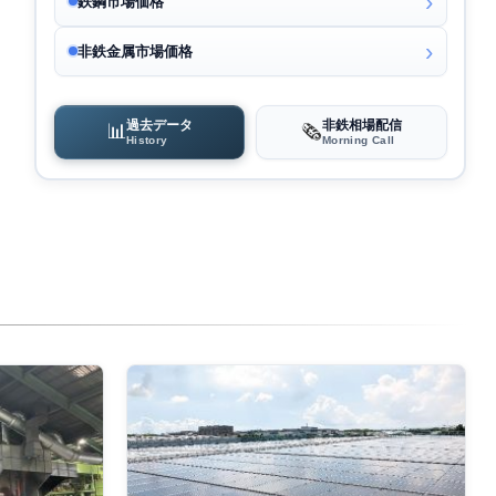
鉄鋼市場価格
非鉄金属市場価格
過去データ
非鉄相場配信
📊
🗞️
History
Morning Call