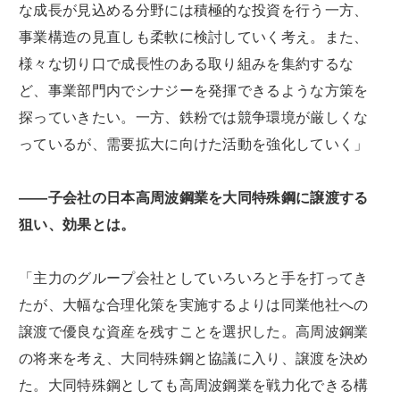
な成長が見込める分野には積極的な投資を行う一方、
事業構造の見直しも柔軟に検討していく考え。また、
様々な切り口で成長性のある取り組みを集約するな
ど、事業部門内でシナジーを発揮できるような方策を
探っていきたい。一方、鉄粉では競争環境が厳しくな
っているが、需要拡大に向けた活動を強化していく」
――子会社の日本高周波鋼業を大同特殊鋼に譲渡する
狙い、効果とは。
「主力のグループ会社としていろいろと手を打ってき
たが、大幅な合理化策を実施するよりは同業他社への
譲渡で優良な資産を残すことを選択した。高周波鋼業
の将来を考え、大同特殊鋼と協議に入り、譲渡を決め
た。大同特殊鋼としても高周波鋼業を戦力化できる構