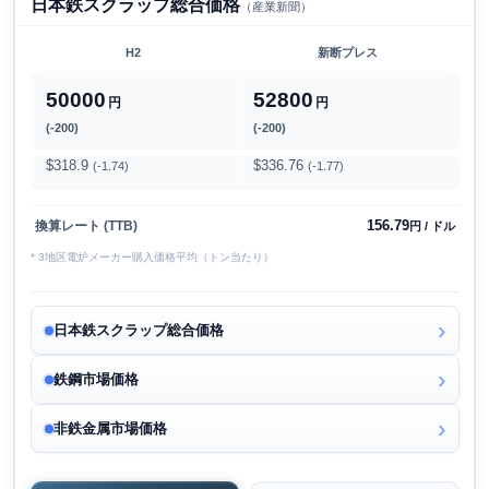
日本鉄スクラップ総合価格
（産業新聞）
H2
新断プレス
50000
52800
円
円
(-200)
(-200)
$318.9
$336.76
(-1.74)
(-1.77)
156.79
換算レート (TTB)
円 / ドル
* 3地区電炉メーカー購入価格平均（トン当たり）
日本鉄スクラップ総合価格
鉄鋼市場価格
非鉄金属市場価格