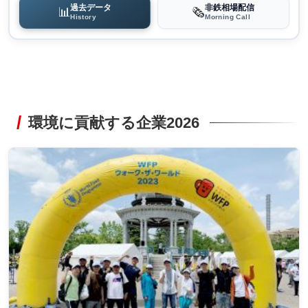
過去データ
非鉄相場配信
📊
🗞️
History
Morning Call
環境に貢献する企業2026