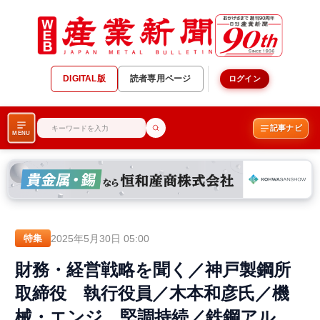
DIGITAL版
読者専用ページ
ログイン
記事ナビ
MENU
2025年5月30日 05:00
特集
財務・経営戦略を聞く／神戸製鋼所
取締役 執行役員／木本和彦氏／機
械・エンジ、堅調持続／鉄鋼アル