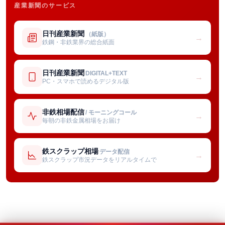
産業新聞のサービス
日刊産業新聞
（紙版）
→
鉄鋼・非鉄業界の総合紙面
日刊産業新聞
DIGITAL+TEXT
→
PC・スマホで読めるデジタル版
非鉄相場配信
/ モーニングコール
→
毎朝の非鉄金属相場をお届け
鉄スクラップ相場
データ配信
→
鉄スクラップ市況データをリアルタイムで