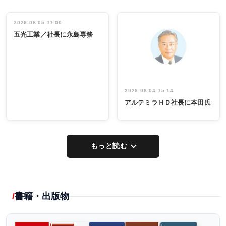
ディング 創
働く／女性
立30周年記念
管理職編
祝う 業界関
インタビュ
2026.08.05 11:00
INTERVIEW
INTERVIEW
係者ら220人
ー／社内ア
五光工業／社長に永島専務
出席
イデア発掘
し形に
2026.08.04 15:14
アルテミラＨＤ社長に本田氏
もっと読む
書籍・出版物