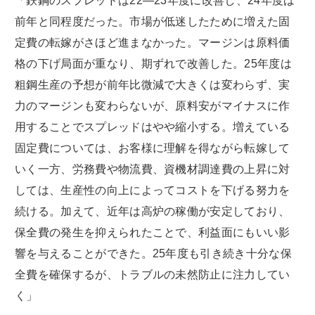
「鉄鋼のスプレッドは22―23年度に改善し、24年度は
前年と同程度だった。市場が低迷したために増えた固
定費の転嫁がさほど進まなかった。マージンは原料価
格の下げ局面が重なり、期ずれで改善した。25年度は
粗鋼生産の予想が前年比微減で大きくは変わらず、実
力のマージンも変わらないが、原料安がマイナスに作
用することでスプレッドはやや縮小する。増えている
固定費については、お客様に理解を得ながら転嫁して
いく一方、労務費や物流費、資機材調達費の上昇に対
しては、生産性の向上によってコストを下げる努力を
続ける。加えて、近年は高炉の稼働が安定しており、
保全費の発生を抑えられたことで、利益面にもいい影
響を与えることができた。25年度も引き続き十分な保
全費を確保するが、トラブルの未然防止に注力してい
く」