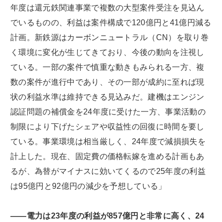
年度は還元鉄関連事業で複数の大型案件受注を見込ん
でいるものの、利益は案件構成で120億円と41億円減る
計画。新鉄源はカーボンニュートラル（CN）を取り巻
く環境に変化が生じてきており、今後の動向を注視し
ている。一部の案件で慎重な動きもみられる一方、複
数の案件が進行中であり、その一部が成約に至れば現
状の利益水準は維持できる見込みだ。建機はエンジン
認証問題の補償金を24年度に受けた一方、事業活動の
制限により下げたシェアや収益性の回復に時間を要し
ている。事業環境は相当厳しく、24年度で減損損失を
計上した。現在、固定費の価格転嫁を進める計画もあ
るが、為替がマイナスに効いてくるので25年度の利益
は95億円と92億円の減少を予想している」
――電力は23年度の利益が857億円と非常に高く、24