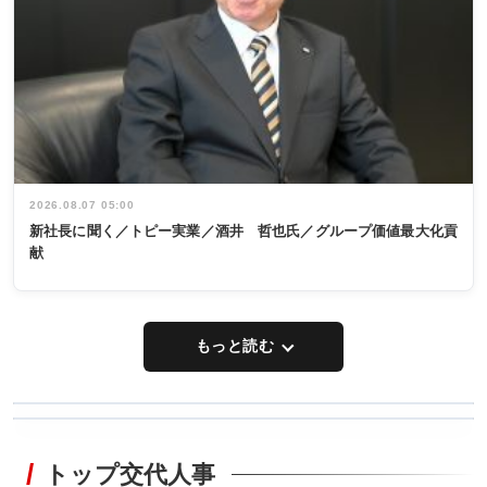
2026.08.07 05:00
新社長に聞く／トピー実業／酒井 哲也氏／グループ価値最大化貢
献
もっと読む
WORKING
RECYCLING
STYLE
トップ交代人事
タックトレー
非鉄業界で