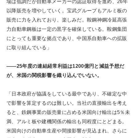
場は低調だが自動車メーカーの認証取得を進め、26年
以降販売を増やしていく。宝武グループもアルミ板の
販売に力を入れており、楽しみだ。鞍鋼神鋼冷延高張
力自動車鋼板は一定の黒字を確保している。鞍鋼集団
にとっても重要な拠点であり、中国系自動車への拡販
に取り組んでいる」
――25年度の連結経常利益は1200億円と減益予想だ
が、米国の関税影響を織り込んでいない。
「日本政府が協議をしている最中であり、不確定な中
で影響を算定するのは難しい。当社の直接輸出を考え
ると、鉄鋼事業の販売量に占める米国向け輸出は5％未
満、アルミ板や建機関係の輸出も同程度にとどまる。
米国向けの自動車生産や間接影響が見込まれ、さらに