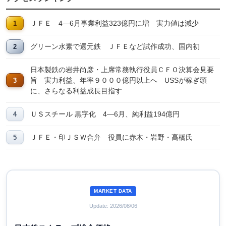
ＪＦＥ 4―6月事業利益323億円に増 実力値は減少
グリーン水素で還元鉄 ＪＦＥなど試作成功、国内初
日本製鉄の岩井尚彦・上席常務執行役員ＣＦＯ決算会見要
旨 実力利益、年率９０００億円以上へ USSが稼ぎ頭
に、さらなる利益成長目指す
ＵＳスチール 黒字化 4―6月、純利益194億円
ＪＦＥ・印ＪＳＷ合弁 役員に赤木・岩野・髙橋氏
MARKET DATA
Update: 2026/08/06