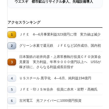
ウエスギ 都市鉱山リサイクル参入、先端設備導入
アクセスランキング
ＪＦＥ 4―6月事業利益323億円に増 実力値は減少
グリーン水素で還元鉄 ＪＦＥなど試作成功、国内初
日本製鉄の岩井尚彦・上席常務執行役員ＣＦＯ決算会
見要旨 実力利益、年率９０００億円以上へ USSが
稼ぎ頭に、さらなる利益成長目指す
ＵＳスチール 黒字化 4―6月、純利益194億円
ＪＦＥ・印ＪＳＷ合弁 役員に赤木・岩野・髙橋氏
古河電工 光ファイバーに1000億円投資