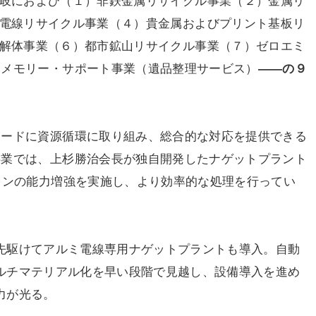
岐におよび（１）非鉄金属リサイクル事業（２）金属リ
電線リサイクル事業（４）貴金属およびプリント基板リ
解体事業（６）都市鉱山リサイクル事業（７）ゼロエミ
）メモリー・サポート事業（遺品整理サービス）
――の９
ワードに資源循環に取り組み、総合的な対応を提供できる
事業では、上杉勝治会長が独自開発したナゲットプラント
インの能力増強を実施し、より効率的な処理を行ってい
先駆けてアルミ電線専用ナゲットプラントも導入。自動
ルチマテリアル化を早い段階で見越し、設備導入を進め
力が光る。