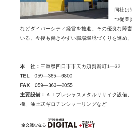
同社は
つ従業
などダイバーシティ経営を推進。その優良な障
いる。今後も働きやすい職場環境づくりを進め
本 社：
三重県四日市市天カ須賀新町1―32
TEL
059―365―6800
FAX
059―363―2055
主要設備：
ＡＩプレシャスメタルリサイク設備
機、油圧式ギロチンシャーリングなど