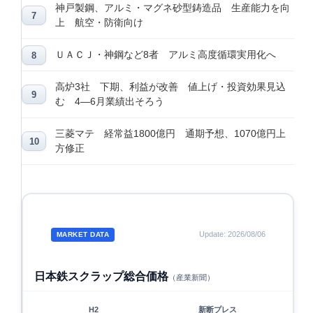
神戸製鋼、アルミ・マグネ砂型鋳造品 生産能力を向
上 航空・防衛向け
ＵＡＣＪ・神鋼など8者 アルミ高度循環実用化へ
高炉3社 下期、利益が改善 値上げ・投資効果見込
む 4―6月業績出そろう
三菱マテ 経常益1800億円 通期予想、1070億円上
方修正
Update: 2026/08/06
MARKET DATA
日本鉄スクラップ総合価格
（産業新聞）
H2
新断プレス