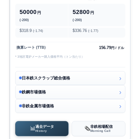
50000
52800
円
円
(-200)
(-200)
$318.9
$336.76
(-1.74)
(-1.77)
156.79
換算レート (TTB)
円 / ドル
* 3地区電炉メーカー購入価格平均（トン当たり）
日本鉄スクラップ総合価格
鉄鋼市場価格
非鉄金属市場価格
過去データ
非鉄相場配信
📊
🗞️
History
Morning Call