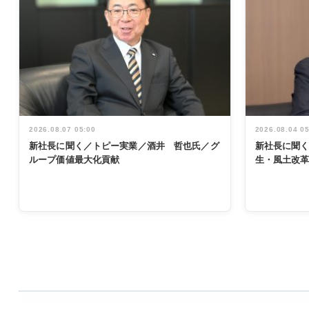
2026.08.07 05:00
2026.08.04 0
新社長に聞く／トピー実業／酒井 哲也氏／グ
新社長に聞
ループ価値最大化貢献
生・風土改
WORKING