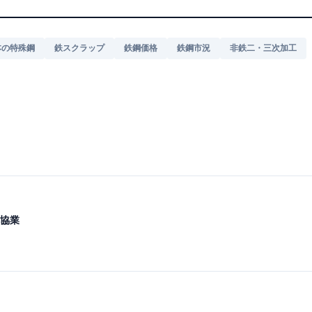
本の特殊鋼
鉄スクラップ
鉄鋼価格
鉄鋼市況
非鉄二・三次加工
協業