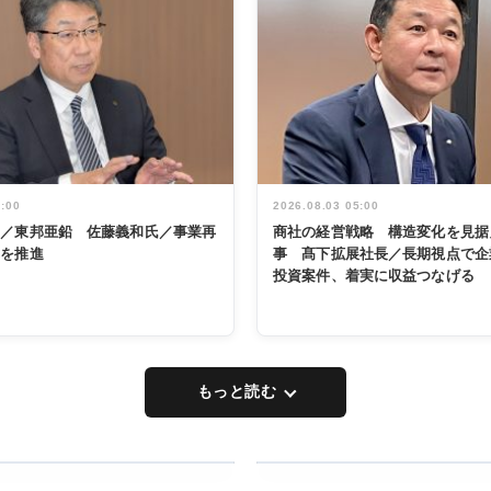
5:00
2026.08.03 05:00
く／東邦亜鉛 佐藤義和氏／事業再
商社の経営戦略 構造変化を見据
革を推進
事 髙下拡展社長／長期視点で企
投資案件、着実に収益つなげる
もっと読む
RECYCLING