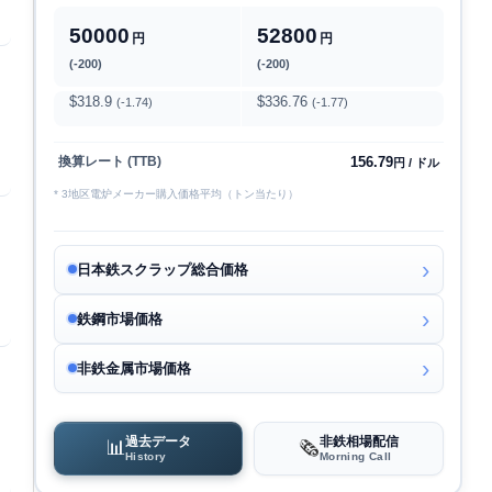
50000
52800
円
円
(-200)
(-200)
$318.9
$336.76
(-1.74)
(-1.77)
156.79
換算レート (TTB)
円 / ドル
* 3地区電炉メーカー購入価格平均（トン当たり）
日本鉄スクラップ総合価格
鉄鋼市場価格
非鉄金属市場価格
過去データ
非鉄相場配信
📊
🗞️
History
Morning Call