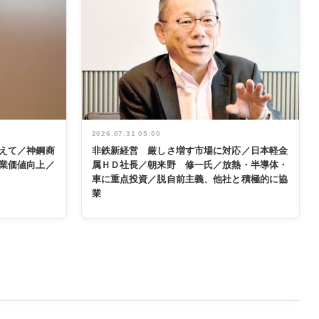
2026.07.31 05:00
えて／神鋼商
非鉄新経営 厳しさ増す市場に対応／日本軽金
業価値向上／
属ＨＤ社長／朝来野 修一氏／放熱・半導体・
車に重点投資／脱自前主義、他社と積極的に協
業