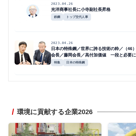
2023.04.26
光洋商事社長に小寺副社長昇格
鉄鋼
トップ交代人事
2023.04.26
日本の特殊鋼／世界に誇る技術の粋／（46
会長／藤岡会長／高付加価値 一段と必要に
特集
日本の特殊鋼
環境に貢献する企業2026