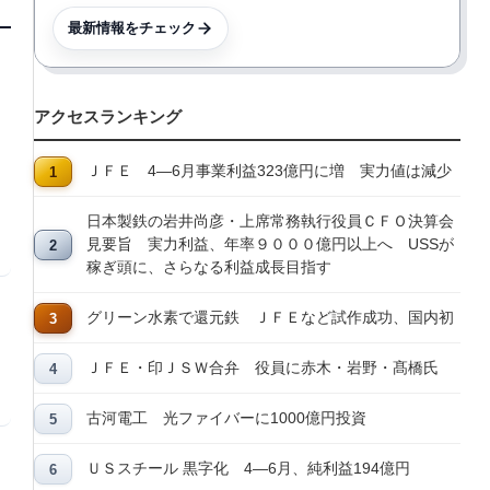
最新情報をチェック
アクセスランキング
ＪＦＥ 4―6月事業利益323億円に増 実力値は減少
日本製鉄の岩井尚彦・上席常務執行役員ＣＦＯ決算会
見要旨 実力利益、年率９０００億円以上へ USSが
稼ぎ頭に、さらなる利益成長目指す
グリーン水素で還元鉄 ＪＦＥなど試作成功、国内初
ＪＦＥ・印ＪＳＷ合弁 役員に赤木・岩野・髙橋氏
古河電工 光ファイバーに1000億円投資
ＵＳスチール 黒字化 4―6月、純利益194億円