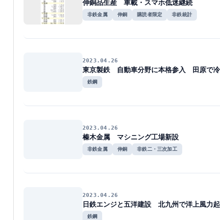
伸銅品生産 車載・スマホ低迷継続
非鉄金属
伸銅
購読者限定
非鉄統計
2023.04.26
東京製鉄 自動車分野に本格参入 田原で冷
鉄鋼
2023.04.26
榛木金属 マシニング工場新設
非鉄金属
伸銅
非鉄二・三次加工
2023.04.26
日鉄エンジと五洋建設 北九州で洋上風力起
鉄鋼