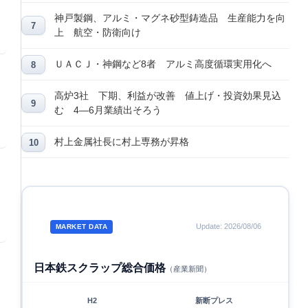
神戸製鋼、アルミ・マグネ砂型鋳造品 生産能力を向
上 航空・防衛向け
ＵＡＣＪ・神鋼など8者 アルミ高度循環実用化へ
高炉3社 下期、利益が改善 値上げ・投資効果見込
む 4―6月業績出そろう
村上金属社長に村上専務が昇格
Update: 2026/08/06
MARKET DATA
日本鉄スクラップ総合価格
（産業新聞）
H2
新断プレス