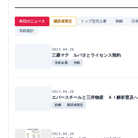
本日のニュース
購読者限定
トップ交代人事
伸銅
日
非鉄統計
2023.04.26
三菱マテ ルバタとライセンス契約
非鉄金属
伸銅
2023.04.26
エバースチールと三井物産 ＡＩ解析普及へ
鉄鋼
購読者限定
2023.04.26