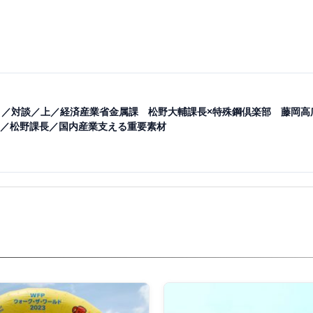
）／対談／上／経済産業省金属課 松野大輔課長×特殊鋼倶楽部 藤岡高
／松野課長／国内産業支える重要素材