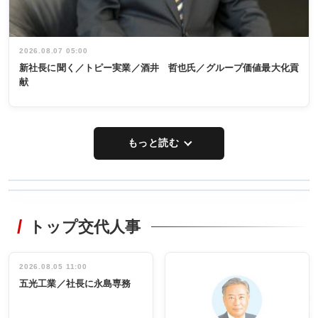
2026.08.07 05:00
新社長に聞く／トピー実業／酒井 哲也氏／グループ価値最大化貢
献
もっと読む
WORKING
RECYCLING
STYLE
トップ交代人事
タックトレー
非鉄業界で
ディング 創
働く／女性
立30周年記念
管理職編
祝う 業界関
インタビュ
2026.08.05 11:00
INTERVIEW
INTERVIEW
係者ら220人
ー／社内ア
五光工業／社長に永島専務
出席
イデア発掘
し形に