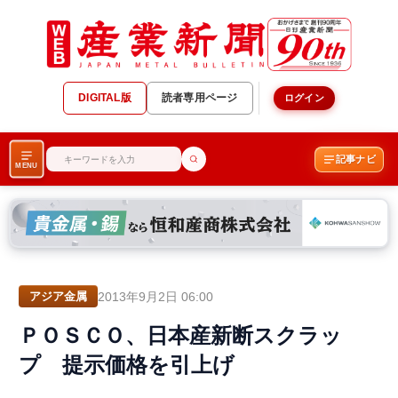
DIGITAL版
読者専用ページ
ログイン
記事ナビ
MENU
2013年9月2日 06:00
アジア金属
ＰＯＳＣＯ、日本産新断スクラッ
プ 提示価格を引上げ