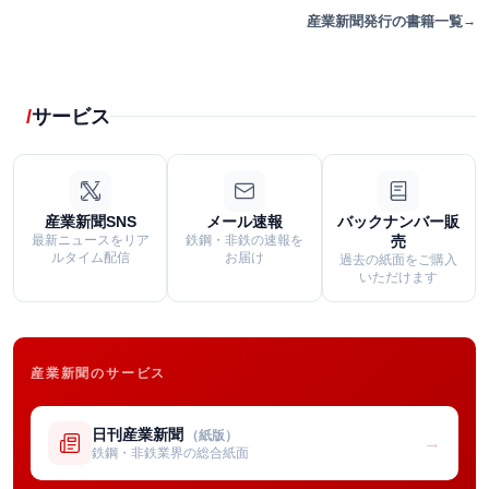
産業新聞発行の書籍一覧
サービス
産業新聞SNS
メール速報
バックナンバー販
最新ニュースをリア
鉄鋼・非鉄の速報を
売
ルタイム配信
お届け
過去の紙面をご購入
いただけます
産業新聞のサービス
日刊産業新聞
（紙版）
→
鉄鋼・非鉄業界の総合紙面