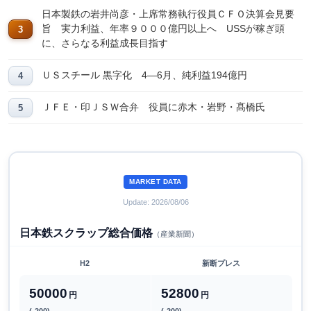
日本製鉄の岩井尚彦・上席常務執行役員ＣＦＯ決算会見要
旨 実力利益、年率９０００億円以上へ USSが稼ぎ頭
に、さらなる利益成長目指す
ＵＳスチール 黒字化 4―6月、純利益194億円
ＪＦＥ・印ＪＳＷ合弁 役員に赤木・岩野・髙橋氏
MARKET DATA
Update: 2026/08/06
日本鉄スクラップ総合価格
（産業新聞）
H2
新断プレス
50000
52800
円
円
(-200)
(-200)