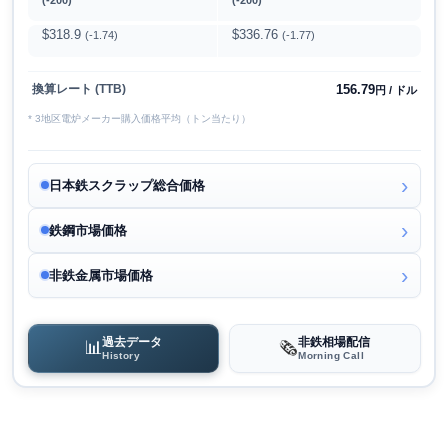
$318.9
$336.76
(-1.74)
(-1.77)
156.79
換算レート (TTB)
円 / ドル
* 3地区電炉メーカー購入価格平均（トン当たり）
日本鉄スクラップ総合価格
鉄鋼市場価格
非鉄金属市場価格
過去データ
非鉄相場配信
📊
🗞️
History
Morning Call