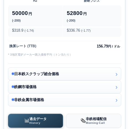
H2
新断プレス
50000
52800
円
円
(-200)
(-200)
$318.9
$336.76
(-1.74)
(-1.77)
156.79
換算レート (TTB)
円 / ドル
* 3地区電炉メーカー購入価格平均（トン当たり）
日本鉄スクラップ総合価格
鉄鋼市場価格
非鉄金属市場価格
過去データ
非鉄相場配信
📊
🗞️
History
Morning Call