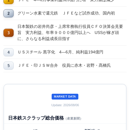
グリーン水素で還元鉄 ＪＦＥなど試作成功、国内初
日本製鉄の岩井尚彦・上席常務執行役員ＣＦＯ決算会見要
旨 実力利益、年率９０００億円以上へ USSが稼ぎ頭
に、さらなる利益成長目指す
ＵＳスチール 黒字化 4―6月、純利益194億円
ＪＦＥ・印ＪＳＷ合弁 役員に赤木・岩野・髙橋氏
MARKET DATA
Update: 2026/08/06
日本鉄スクラップ総合価格
（産業新聞）