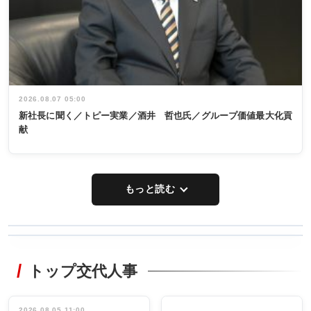
2026.08.07 05:00
新社長に聞く／トピー実業／酒井 哲也氏／グループ価値最大化貢
献
もっと読む
WORKING
RECYCLING
STYLE
トップ交代人事
タックトレー
非鉄業界で
ディング 創
働く／女性
立30周年記念
管理職編
祝う 業界関
インタビュ
2026.08.05 11:00