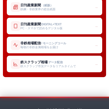
日刊産業新聞
（紙版）
→
鉄鋼・非鉄業界の総合紙面
日刊産業新聞
DIGITAL+TEXT
→
PC・スマホで読めるデジタル版
非鉄相場配信
/ モーニングコール
→
毎朝の非鉄金属相場をお届け
鉄スクラップ相場
データ配信
→
鉄スクラップ市況データをリアルタイムで