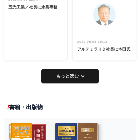
INTERVIEW
INTERVIEW
係者ら220人
ー／社内ア
五光工業／社長に永島専務
出席
イデア発掘
し形に
2026.08.04 15:14
アルテミラＨＤ社長に本田氏
もっと読む
書籍・出版物