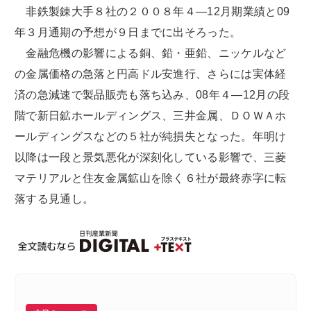
非鉄製錬大手８社の２００８年４―12月期業績と09
年３月通期の予想が９日までに出そろった。
金融危機の影響による銅、鉛・亜鉛、ニッケルなど
の金属価格の急落と円高ドル安進行、さらには実体経
済の急減速で製品販売も落ち込み、08年４―12月の段
階で新日鉱ホールディングス、三井金属、ＤＯＷＡホ
ールディングスなどの５社が純損失となった。年明け
以降は一段と景気悪化が深刻化している影響で、三菱
マテリアルと住友金属鉱山を除く６社が最終赤字に転
落する見通し。