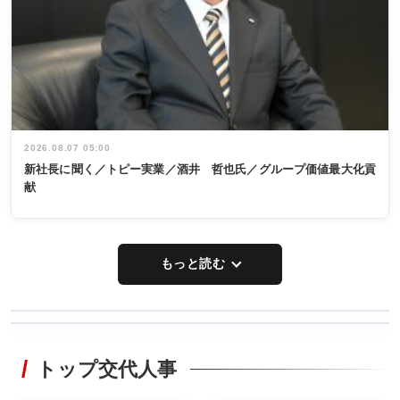
2026.08.07 05:00
新社長に聞く／トピー実業／酒井 哲也氏／グループ価値最大化貢
献
もっと読む
WORKING
RECYCLING
STYLE
トップ交代人事
タックトレー
非鉄業界で
ディング 創
働く／女性