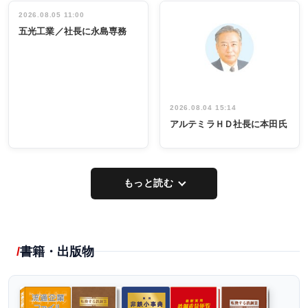
立30周年記念
管理職編
祝う 業界関
インタビュ
2026.08.05 11:00
INTERVIEW
INTERVIEW
係者ら220人
ー／社内ア
五光工業／社長に永島専務
出席
イデア発掘
し形に
2026.08.04 15:14
アルテミラＨＤ社長に本田氏
もっと読む
書籍・出版物