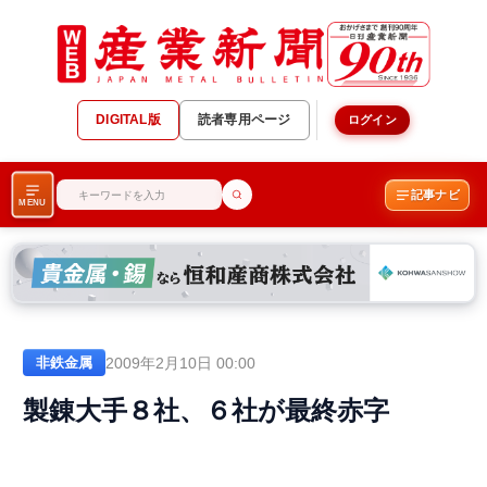
DIGITAL版
読者専用ページ
ログイン
記事ナビ
MENU
2009年2月10日 00:00
非鉄金属
製錬大手８社、６社が最終赤字