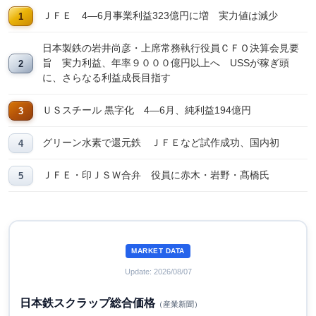
ＪＦＥ 4―6月事業利益323億円に増 実力値は減少
日本製鉄の岩井尚彦・上席常務執行役員ＣＦＯ決算会見要
旨 実力利益、年率９０００億円以上へ USSが稼ぎ頭
に、さらなる利益成長目指す
ＵＳスチール 黒字化 4―6月、純利益194億円
グリーン水素で還元鉄 ＪＦＥなど試作成功、国内初
ＪＦＥ・印ＪＳＷ合弁 役員に赤木・岩野・髙橋氏
MARKET DATA
Update: 2026/08/07
日本鉄スクラップ総合価格
（産業新聞）