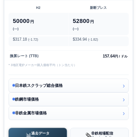
H2
新断プレス
50000
52800
円
円
(―)
(―)
$317.18
$334.94
(-1.72)
(-1.82)
157.64
換算レート (TTB)
円 / ドル
* 3地区電炉メーカー購入価格平均（トン当たり）
日本鉄スクラップ総合価格
鉄鋼市場価格
非鉄金属市場価格
過去データ
非鉄相場配信
📊
🗞️