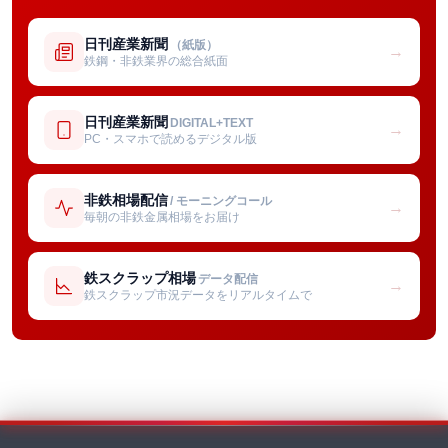
日刊産業新聞
（紙版）
→
鉄鋼・非鉄業界の総合紙面
日刊産業新聞
DIGITAL+TEXT
→
PC・スマホで読めるデジタル版
非鉄相場配信
/ モーニングコール
→
毎朝の非鉄金属相場をお届け
鉄スクラップ相場
データ配信
→
鉄スクラップ市況データをリアルタイムで