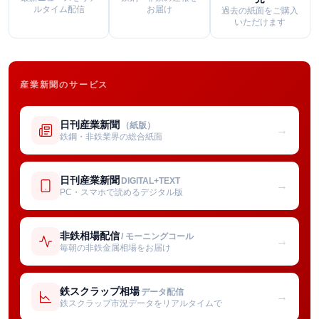
ルタイム配信
お届け
過去の紙面をご購入
いただけます
産業新聞のサービス
日刊産業新聞
（紙版）
→
鉄鋼・非鉄業界の総合紙面
日刊産業新聞
DIGITAL+TEXT
→
PC・スマホで読めるデジタル版
非鉄相場配信
/ モーニングコール
→
毎朝の非鉄金属相場をお届け
鉄スクラップ相場
データ配信
→
鉄スクラップ市況データをリアルタイムで