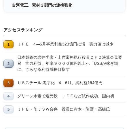
古河電工、素材３部門の連携強化
アクセスランキング
ＪＦＥ 4―6月事業利益323億円に増 実力値は減少
日本製鉄の岩井尚彦・上席常務執行役員ＣＦＯ決算会見要
旨 実力利益、年率９０００億円以上へ USSが稼ぎ頭
に、さらなる利益成長目指す
ＵＳスチール 黒字化 4―6月、純利益194億円
グリーン水素で還元鉄 ＪＦＥなど試作成功、国内初
ＪＦＥ・印ＪＳＷ合弁 役員に赤木・岩野・髙橋氏