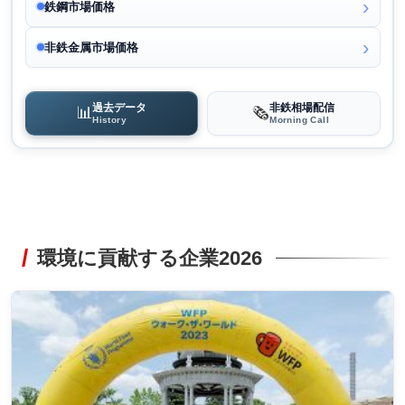
鉄鋼市場価格
非鉄金属市場価格
過去データ
非鉄相場配信
📊
🗞️
History
Morning Call
環境に貢献する企業2026