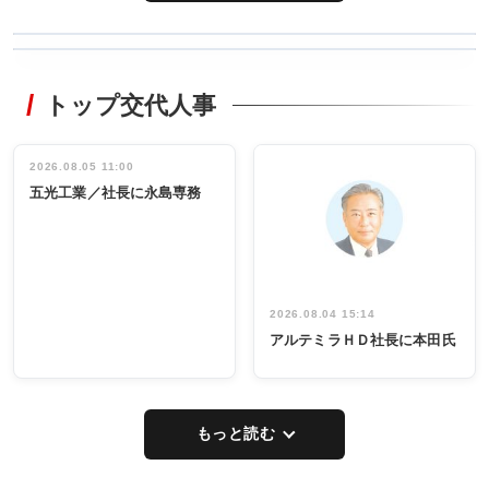
WORKING
RECYCLING
STYLE
トップ交代人事
タックトレー
非鉄業界で
ディング 創
働く／女性
立30周年記念
管理職編
祝う 業界関
インタビュ
2026.08.05 11:00
INTERVIEW
INTERVIEW
係者ら220人
ー／社内ア
五光工業／社長に永島専務
出席
イデア発掘
し形に
2026.08.04 15:14
アルテミラＨＤ社長に本田氏
もっと読む