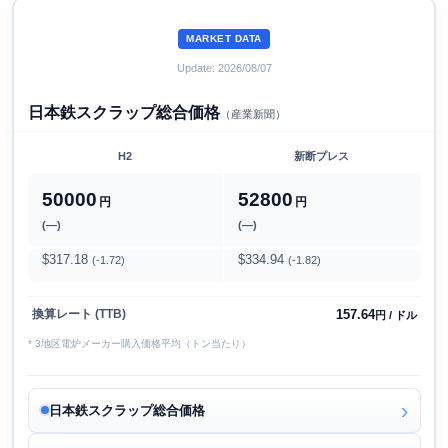
MARKET DATA
Update: 2026/08/07
日本鉄スクラップ総合価格
（産業新聞）
H2
新断プレス
50000
52800
円
円
(―)
(―)
$317.18
$334.94
(-1.72)
(-1.82)
157.64
換算レート (TTB)
円 / ドル
* 3地区電炉メーカー購入価格平均（トン当たり）
日本鉄スクラップ総合価格