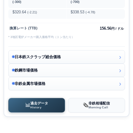
(-300)
(-700)
$320.64
$338.53
(-2.21)
(-4.78)
156.56
換算レート (TTB)
円 / ドル
* 3地区電炉メーカー購入価格平均（トン当たり）
日本鉄スクラップ総合価格
鉄鋼市場価格
非鉄金属市場価格
過去データ
非鉄相場配信
📊
🗞️
History
Morning Call