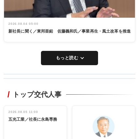
2026.08.04 05:00
新社長に聞く／東邦亜鉛 佐藤義和氏／事業再生・風土改革を推進
もっと読む
WORKING
RECYCLING
STYLE
トップ交代人事
タックトレー
非鉄業界で
ディング 創
働く／女性
立30周年記念
管理職編
祝う 業界関
インタビュ
2026.08.05 11:00
INTERVIEW
INTERVIEW
係者ら220人
ー／社内ア
五光工業／社長に永島専務
出席
イデア発掘
し形に