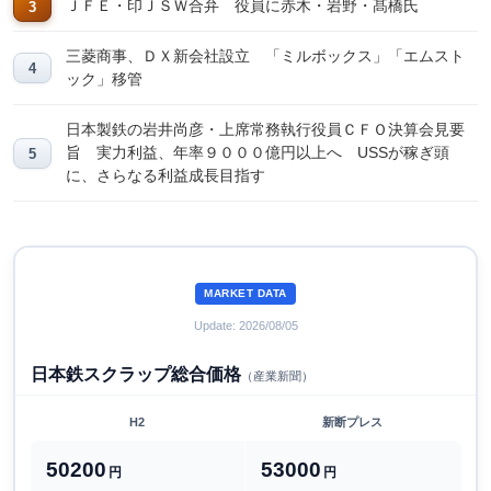
ＪＦＥ・印ＪＳＷ合弁 役員に赤木・岩野・髙橋氏
三菱商事、ＤＸ新会社設立 「ミルボックス」「エムスト
ック」移管
日本製鉄の岩井尚彦・上席常務執行役員ＣＦＯ決算会見要
旨 実力利益、年率９０００億円以上へ USSが稼ぎ頭
に、さらなる利益成長目指す
MARKET DATA
Update: 2026/08/05
日本鉄スクラップ総合価格
（産業新聞）
H2
新断プレス
50200
53000
円
円