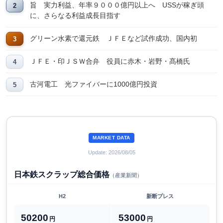
旨 実力利益、年率９０００億円以上へ USSが稼ぎ頭
に、さらなる利益成長目指す
グリーン水素で還元鉄 ＪＦＥなど試作成功、国内初
ＪＦＥ・印ＪＳＷ合弁 役員に赤木・岩野・髙橋氏
古河電工 光ファイバーに1000億円投資
MARKET DATA
Update: 2026/08/05
日本鉄スクラップ総合価格
（産業新聞）
H2
新断プレス
50200
53000
円
円