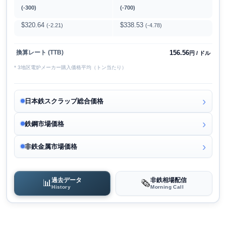
(-300)
(-700)
$320.64
$338.53
(-2.21)
(-4.78)
156.56
換算レート (TTB)
円 / ドル
* 3地区電炉メーカー購入価格平均（トン当たり）
日本鉄スクラップ総合価格
鉄鋼市場価格
非鉄金属市場価格
過去データ
非鉄相場配信
📊
🗞️
History
Morning Call