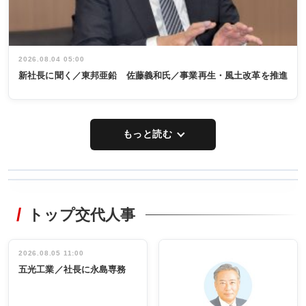
2026.08.04 05:00
新社長に聞く／東邦亜鉛 佐藤義和氏／事業再生・風土改革を推進
もっと読む
WORKING
RECYCLING
STYLE
トップ交代人事
タックトレー
非鉄業界で
ディング 創
働く／女性
立30周年記念
管理職編
祝う 業界関
インタビュ
2026.08.05 11:00
INTERVIEW
INTERVIEW
係者ら220人
ー／社内ア
五光工業／社長に永島専務
出席
イデア発掘
し形に