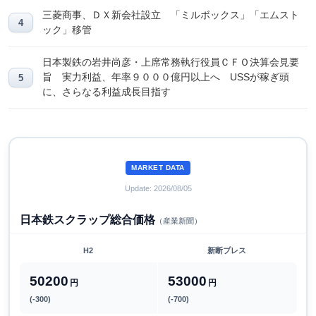
三菱商事、ＤＸ新会社設立 「ミルボックス」「エムスト
ック」移管
日本製鉄の岩井尚彦・上席常務執行役員ＣＦＯ決算会見要
旨 実力利益、年率９０００億円以上へ USSが稼ぎ頭
に、さらなる利益成長目指す
MARKET DATA
Update: 2026/08/05
日本鉄スクラップ総合価格
（産業新聞）
H2
新断プレス
50200
53000
円
円
(-300)
(-700)