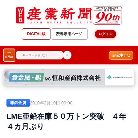
DIGITAL版
読者専用ページ
ログイン
記事ナビ
MENU
2010年2月10日 00:00
非鉄金属
LME亜鉛在庫５０万トン突破 ４年
４カ月ぶり