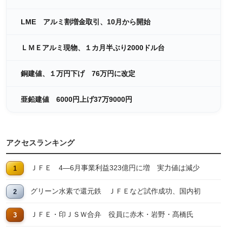
LME アルミ割増金取引、10月から開始
ＬＭＥアルミ現物、１カ月半ぶり2000ドル台
銅建値、１万円下げ 76万円に改定
亜鉛建値 6000円上げ37万9000円
アクセスランキング
ＪＦＥ 4―6月事業利益323億円に増 実力値は減少
グリーン水素で還元鉄 ＪＦＥなど試作成功、国内初
ＪＦＥ・印ＪＳＷ合弁 役員に赤木・岩野・髙橋氏