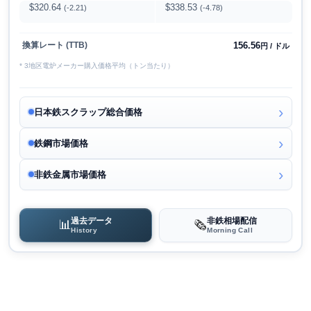
$320.64
$338.53
(-2.21)
(-4.78)
156.56
換算レート (TTB)
円 / ドル
* 3地区電炉メーカー購入価格平均（トン当たり）
日本鉄スクラップ総合価格
鉄鋼市場価格
非鉄金属市場価格
過去データ
非鉄相場配信
📊
🗞️
History
Morning Call