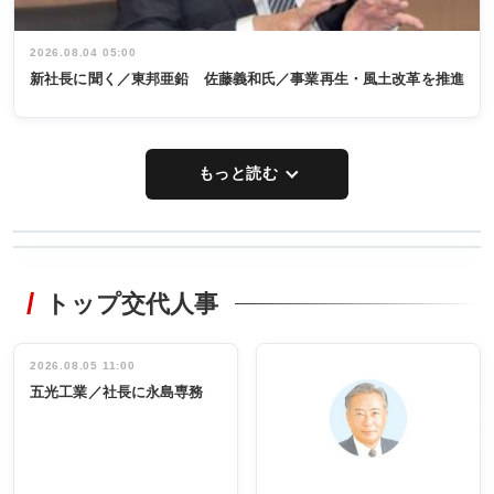
2026.08.04 05:00
新社長に聞く／東邦亜鉛 佐藤義和氏／事業再生・風土改革を推進
もっと読む
WORKING
RECYCLING
STYLE
トップ交代人事
タックトレー
非鉄業界で
ディング 創
働く／女性
立30周年記念
管理職編
祝う 業界関
インタビュ
2026.08.05 11:00
INTERVIEW
INTERVIEW
係者ら220人
ー／社内ア
五光工業／社長に永島専務
出席
イデア発掘
し形に